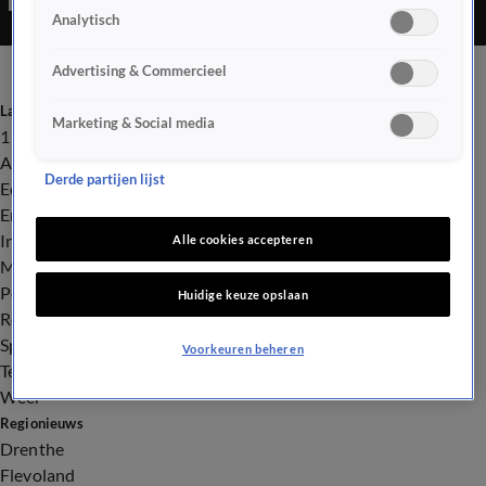
Analytisch
Advertising & Commercieel
Laatste nieuws
Marketing & Social media
112
Advies & Tips
Derde partijen lijst
Economie
Entertainment
Infrastructuur
Alle cookies accepteren
Milieu en Gezondheid
Politiek
Huidige keuze opslaan
Royalty
Sport
Voorkeuren beheren
Tech
Weer
Regionieuws
Drenthe
Flevoland