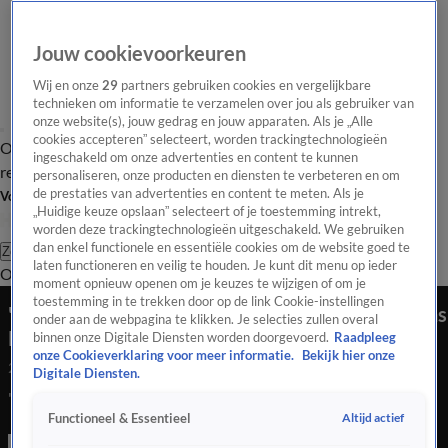
Jouw cookievoorkeuren
Wij en onze
29
partners gebruiken cookies en vergelijkbare
technieken om informatie te verzamelen over jou als gebruiker van
onze website(s), jouw gedrag en jouw apparaten. Als je „Alle
cookies accepteren” selecteert, worden trackingtechnologieën
Overzicht
Tip de
Laatste nieuws
Regionieuws
Het beste van Hart
ingeschakeld om onze advertenties en content te kunnen
redactie
personaliseren, onze producten en diensten te verbeteren en om
de prestaties van advertenties en content te meten. Als je
Volg Hart van Nederland
„Huidige keuze opslaan” selecteert of je toestemming intrekt,
worden deze trackingtechnologieën uitgeschakeld. We gebruiken
dan enkel functionele en essentiële cookies om de website goed te
Zoeken
laten functioneren en veilig te houden. Je kunt dit menu op ieder
Overzicht
Regio
Uitzendingen
Weer
Tip de redactie
Panel
Video's
moment opnieuw openen om je keuzes te wijzigen of om je
toestemming in te trekken door op de link Cookie-instellingen
'Hou vol en blijf zoveel mogelijk thuis, ook tijdens
onder aan de webpagina te klikken. Je selecties zullen overal
Pasen'
binnen onze Digitale Diensten worden doorgevoerd.
Raadpleeg
onze Cookieverklaring voor meer informatie.
Bekijk hier onze
26 juli 2020, 21:03
Digitale Diensten.
'Hou vol en blijf zoveel mogelijk thuis, ook tijdens Pasen'
Altijd actief
Functioneel & Essentieel