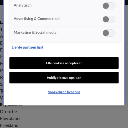
Analytisch
Advertising & Commercieel
Laatste nieuws
112
Marketing & Social media
Advies & Tips
Economie
Derde partijen lijst
Entertainment
Infrastructuur
Milieu en Gezondheid
Alle cookies accepteren
Politiek
Royalty
Huidige keuze opslaan
Sport
Tech
Voorkeuren beheren
Weer
Regionieuws
Drenthe
Flevoland
Friesland