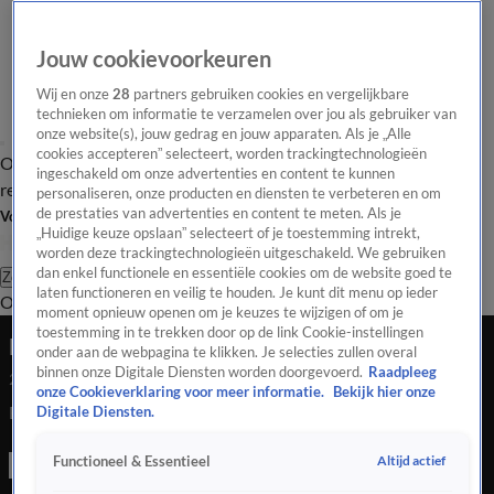
Jouw cookievoorkeuren
Wij en onze
28
partners gebruiken cookies en vergelijkbare
technieken om informatie te verzamelen over jou als gebruiker van
onze website(s), jouw gedrag en jouw apparaten. Als je „Alle
cookies accepteren” selecteert, worden trackingtechnologieën
Overzicht
Tip de
Laatste nieuws
Regionieuws
Het beste van Hart
ingeschakeld om onze advertenties en content te kunnen
redactie
personaliseren, onze producten en diensten te verbeteren en om
de prestaties van advertenties en content te meten. Als je
Volg Hart van Nederland
„Huidige keuze opslaan” selecteert of je toestemming intrekt,
worden deze trackingtechnologieën uitgeschakeld. We gebruiken
dan enkel functionele en essentiële cookies om de website goed te
Zoeken
laten functioneren en veilig te houden. Je kunt dit menu op ieder
Overzicht
Regio
Uitzendingen
Weer
Tip de redactie
Panel
Video's
moment opnieuw openen om je keuzes te wijzigen of om je
toestemming in te trekken door op de link Cookie-instellingen
Econoom over faillissement ziekenhuizen
onder aan de webpagina te klikken. Je selecties zullen overal
binnen onze Digitale Diensten worden doorgevoerd.
Raadpleeg
24 juli 2020, 21:09
onze Cookieverklaring voor meer informatie.
Bekijk hier onze
Econoom over faillissement ziekenhuizen
Digitale Diensten.
Altijd actief
Functioneel & Essentieel