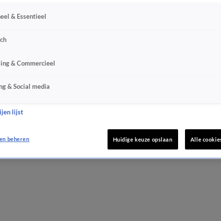
eel & Essentieel
sch
sing & Commercieel
ng & Social media
jen lijst
en beheren
Huidige keuze opslaan
Alle cookie