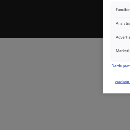
Function
Analyti
Adverti
Marketi
Derde parti
Voorkeur