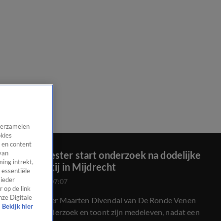
 verzamelen
okies
 en content
Burgemeester start onderzoek na dodelijke
van
ing intrekt,
schietpartij in Mijdrecht
 essentiële
 ieder
25 juli 2020, 07:07
 op de link
nze Digitale
Burgemeester Maarten Divendal van De Ronde Venen
Bekijk hier
start een onderzoek en toont zijn medeleven, nadat een