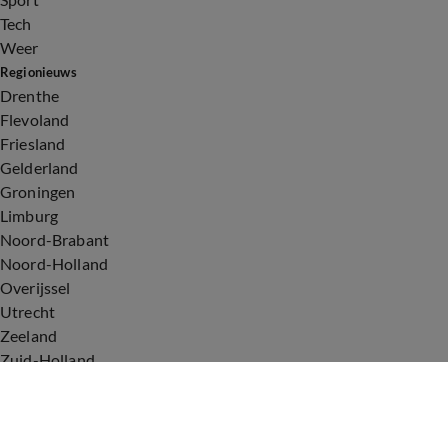
Tech
Weer
Regionieuws
Drenthe
Flevoland
Friesland
Gelderland
Groningen
Limburg
Noord-Brabant
Noord-Holland
Overijssel
Utrecht
Zeeland
Zuid-Holland
Voorwaarden
Over ons
Privacyverklaring