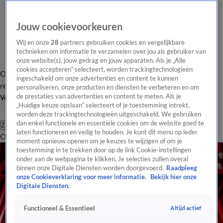
Jouw cookievoorkeuren
Wij en onze
28
partners gebruiken cookies en vergelijkbare
technieken om informatie te verzamelen over jou als gebruiker van
onze website(s), jouw gedrag en jouw apparaten. Als je „Alle
cookies accepteren” selecteert, worden trackingtechnologieën
Overzicht
Tip de
Laatste nieuws
Regionieuws
Het beste van Hart
ingeschakeld om onze advertenties en content te kunnen
redactie
personaliseren, onze producten en diensten te verbeteren en om
de prestaties van advertenties en content te meten. Als je
Volg Hart van Nederland
„Huidige keuze opslaan” selecteert of je toestemming intrekt,
worden deze trackingtechnologieën uitgeschakeld. We gebruiken
dan enkel functionele en essentiële cookies om de website goed te
Zoeken
laten functioneren en veilig te houden. Je kunt dit menu op ieder
Overzicht
Regio
Uitzendingen
Weer
Tip de redactie
Panel
Video's
moment opnieuw openen om je keuzes te wijzigen of om je
toestemming in te trekken door op de link Cookie-instellingen
onder aan de webpagina te klikken. Je selecties zullen overal
binnen onze Digitale Diensten worden doorgevoerd.
Raadpleeg
onze Cookieverklaring voor meer informatie.
Bekijk hier onze
Digitale Diensten.
Altijd actief
Functioneel & Essentieel