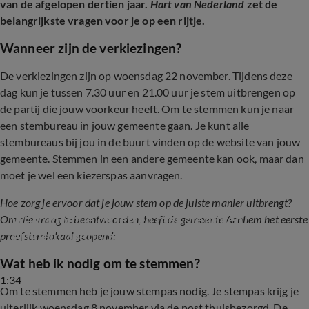
van de afgelopen dertien jaar.
Hart van Nederland
zet de
belangrijkste vragen voor je op een rijtje.
Wanneer zijn de verkiezingen?
De verkiezingen zijn op woensdag 22 november. Tijdens deze
dag kun je tussen 7.30 uur en 21.00 uur je stem uitbrengen op
de partij die jouw voorkeur heeft. Om te stemmen kun je naar
een stembureau in jouw gemeente gaan. Je kunt alle
stembureaus bij jou in de buurt vinden op de website van jouw
gemeente. Stemmen in een andere gemeente kan ook, maar dan
moet je wel een kiezerspas aanvragen.
Hoe zorg je ervoor dat je jouw stem op de juiste manier uitbrengt?
Waar moet je op letten met stemmen? 
Om die vraag te beantwoorden, heeft de gemeente Arnhem het eerste
Arnhem opent proefstemlokaal
proefstemlokaal geopend:
Wat heb ik nodig om te stemmen?
1:34
Om te stemmen heb je jouw stempas nodig. Je stempas krijg je
uiterlijk woensdag 8 november via de post thuisbezorgd. De