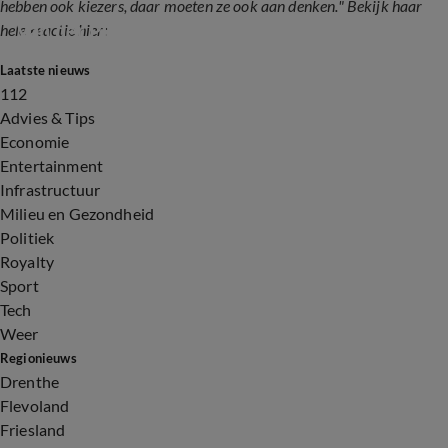
hebben ook kiezers, daar moeten ze ook aan denken." Bekijk haar
Van der Plas tevreden met gesprek verkenner
hele reactie hier:
Laatste nieuws
2:33
112
Advies & Tips
Economie
Entertainment
Infrastructuur
Milieu en Gezondheid
Politiek
Royalty
Sport
Tech
Weer
Regionieuws
Drenthe
Flevoland
Friesland