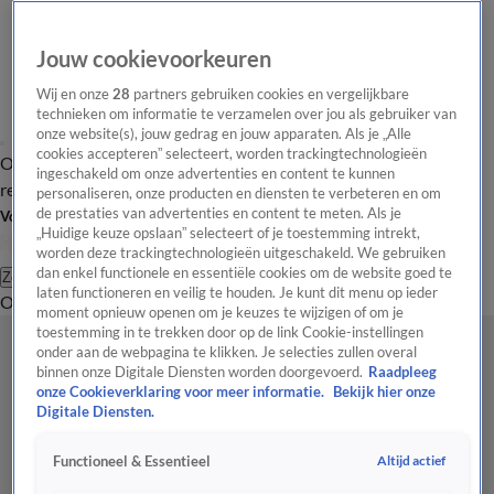
Jouw cookievoorkeuren
Wij en onze
28
partners gebruiken cookies en vergelijkbare
technieken om informatie te verzamelen over jou als gebruiker van
onze website(s), jouw gedrag en jouw apparaten. Als je „Alle
cookies accepteren” selecteert, worden trackingtechnologieën
Overzicht
Tip de
Laatste nieuws
Regionieuws
Het beste van Hart
ingeschakeld om onze advertenties en content te kunnen
redactie
personaliseren, onze producten en diensten te verbeteren en om
de prestaties van advertenties en content te meten. Als je
Volg Hart van Nederland
„Huidige keuze opslaan” selecteert of je toestemming intrekt,
worden deze trackingtechnologieën uitgeschakeld. We gebruiken
dan enkel functionele en essentiële cookies om de website goed te
Zoeken
laten functioneren en veilig te houden. Je kunt dit menu op ieder
Overzicht
Regio
Uitzendingen
Weer
Tip de redactie
Panel
Video's
moment opnieuw openen om je keuzes te wijzigen of om je
toestemming in te trekken door op de link Cookie-instellingen
onder aan de webpagina te klikken. Je selecties zullen overal
binnen onze Digitale Diensten worden doorgevoerd.
Raadpleeg
onze Cookieverklaring voor meer informatie.
Bekijk hier onze
Digitale Diensten.
Altijd actief
Functioneel & Essentieel