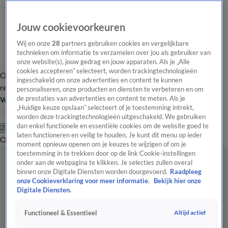
Jouw cookievoorkeuren
Wij en onze
28
partners gebruiken cookies en vergelijkbare
technieken om informatie te verzamelen over jou als gebruiker van
onze website(s), jouw gedrag en jouw apparaten. Als je „Alle
cookies accepteren” selecteert, worden trackingtechnologieën
Overzicht
Tip de
Laatste nieuws
Regionieuws
Het beste van Hart
ingeschakeld om onze advertenties en content te kunnen
redactie
personaliseren, onze producten en diensten te verbeteren en om
de prestaties van advertenties en content te meten. Als je
Volg Hart van Nederland
„Huidige keuze opslaan” selecteert of je toestemming intrekt,
worden deze trackingtechnologieën uitgeschakeld. We gebruiken
dan enkel functionele en essentiële cookies om de website goed te
Zoeken
laten functioneren en veilig te houden. Je kunt dit menu op ieder
Overzicht
Regio
Uitzendingen
Weer
Tip de redactie
Panel
Video's
moment opnieuw openen om je keuzes te wijzigen of om je
toestemming in te trekken door op de link Cookie-instellingen
onder aan de webpagina te klikken. Je selecties zullen overal
binnen onze Digitale Diensten worden doorgevoerd.
Raadpleeg
onze Cookieverklaring voor meer informatie.
Bekijk hier onze
Digitale Diensten.
Altijd actief
Functioneel & Essentieel