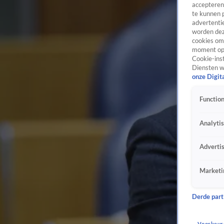
accepteren
te kunnen 
advertentie
worden dez
cookies om 
moment opn
Cookie-inst
Diensten w
onze Digit
Function
Analyti
Adverti
Marketi
Derde parti
Voorkeur