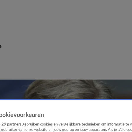
e
ookievoorkeuren
e
29
partners gebruiken cookies en vergelijkbare technieken om informatie te
s gebruiker van onze website(s), jouw gedrag en jouw apparaten. Als je „Alle co