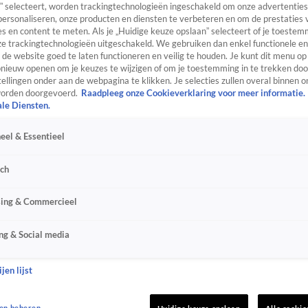
” selecteert, worden trackingtechnologieën ingeschakeld om onze advertenties
personaliseren, onze producten en diensten te verbeteren en om de prestaties 
s en content te meten. Als je „Huidige keuze opslaan” selecteert of je toestemm
e trackingtechnologieën uitgeschakeld. We gebruiken dan enkel functionele en
de website goed te laten functioneren en veilig te houden. Je kunt dit menu op
ieuw openen om je keuzes te wijzigen of om je toestemming in te trekken door
ellingen onder aan de webpagina te klikken. Je selecties zullen overal binnen o
orden doorgevoerd.
Raadpleeg onze Cookieverklaring voor meer informatie.
ale Diensten.
eel & Essentieel
sch
sing & Commercieel
ng & Social media
jen lijst
en beheren