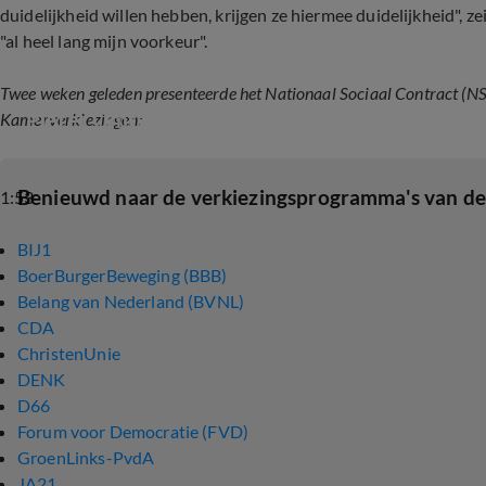
duidelijkheid willen hebben, krijgen ze hiermee duidelijkheid", z
"al heel lang mijn voorkeur".
Twee weken geleden presenteerde het Nationaal Sociaal Contract (NSC
Pieter Omtzigt presenteert partijprogramma 
Kamerverkiezingen:
Benieuwd naar de verkiezingsprogramma's van de p
1:53
BIJ1
BoerBurgerBeweging (BBB)
Belang van Nederland (BVNL)
CDA
ChristenUnie
DENK
D66
Forum voor Democratie (FVD)
GroenLinks-PvdA
JA21