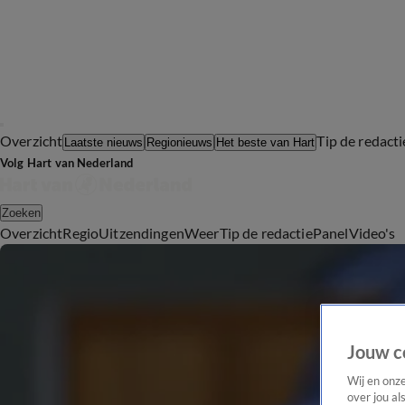
Overzicht
Tip de redacti
Laatste nieuws
Regionieuws
Het beste van Hart
Volg Hart van Nederland
Zoeken
Overzicht
Regio
Uitzendingen
Weer
Tip de redactie
Panel
Video's
Jouw c
Wij en onz
over jou al