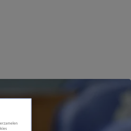
 verzamelen
okies