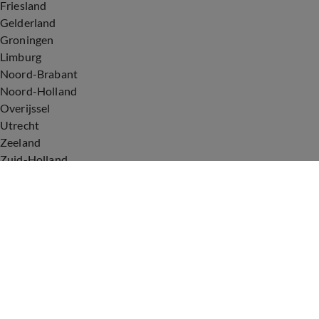
Friesland
Gelderland
Groningen
Limburg
Noord-Brabant
Noord-Holland
Overijssel
Utrecht
Zeeland
Zuid-Holland
Voorwaarden
Over ons
Privacyverklaring
Gebruiksvoorwaarden
Cookieverklaring
Digitale diensten
Cookie instellingen
Upod & Talpa Network
Adverteren