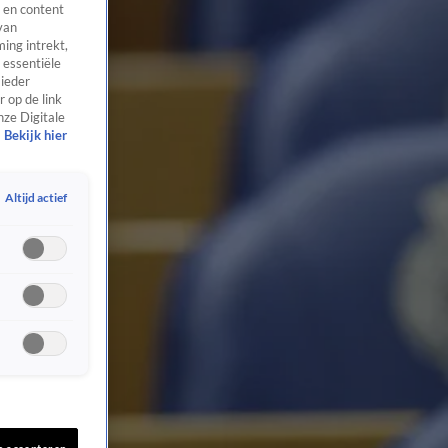
 en content
van
ing intrekt,
 essentiële
 ieder
 op de link
nze Digitale
Bekijk hier
Altijd actief