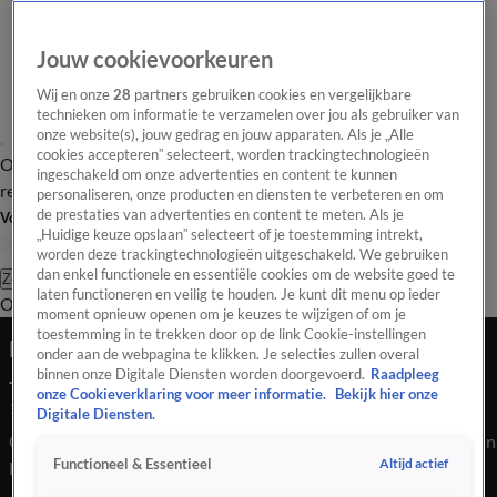
Jouw cookievoorkeuren
Wij en onze
28
partners gebruiken cookies en vergelijkbare
technieken om informatie te verzamelen over jou als gebruiker van
onze website(s), jouw gedrag en jouw apparaten. Als je „Alle
cookies accepteren” selecteert, worden trackingtechnologieën
Overzicht
Tip de
Laatste nieuws
Regionieuws
Het beste van Hart
ingeschakeld om onze advertenties en content te kunnen
redactie
personaliseren, onze producten en diensten te verbeteren en om
de prestaties van advertenties en content te meten. Als je
Volg Hart van Nederland
„Huidige keuze opslaan” selecteert of je toestemming intrekt,
worden deze trackingtechnologieën uitgeschakeld. We gebruiken
dan enkel functionele en essentiële cookies om de website goed te
Zoeken
laten functioneren en veilig te houden. Je kunt dit menu op ieder
Overzicht
Regio
Uitzendingen
Weer
Tip de redactie
Panel
Video's
moment opnieuw openen om je keuzes te wijzigen of om je
toestemming in te trekken door op de link Cookie-instellingen
PvdA'er De Hoop reageert op 'openlijk racisme'
onder aan de webpagina te klikken. Je selecties zullen overal
Johan Derksen
binnen onze Digitale Diensten worden doorgevoerd.
Raadpleeg
onze Cookieverklaring voor meer informatie.
Bekijk hier onze
10 apr 2024, 20:43
Digitale Diensten.
Op X, voorheen Twitter, is veel ophef over uitspraken die Johan
Altijd actief
Functioneel & Essentieel
Derksen dinsdagavond deed in Vandaag Inside. Derksen zei
dat Habtamu de Hoop, kamerlid van PvdA/GroenLinks, geen