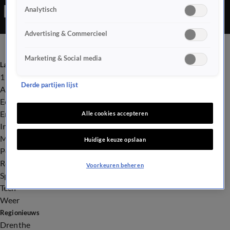
Analytisch
echte Fries kan zijn.
Advertising & Commercieel
Marketing & Social media
Laatste nieuws
112
Derde partijen lijst
Advies & Tips
Economie
Entertainment
Alle cookies accepteren
Infrastructuur
Milieu en Gezondheid
Huidige keuze opslaan
Politiek
Royalty
Voorkeuren beheren
Sport
Tech
Weer
Regionieuws
Drenthe