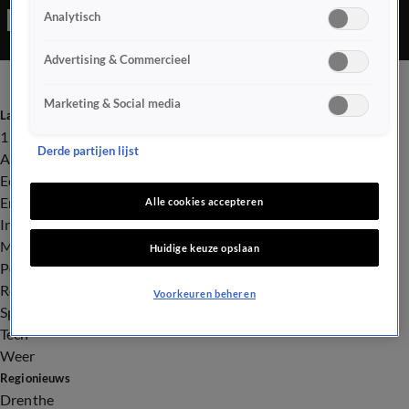
Analytisch
gaat het om het schip de Celebrity Eclips. Omstanders uiten
hun onvrede over de actie door ze te bekogelen met eieren.
Advertising & Commercieel
Marketing & Social media
Laatste nieuws
112
Derde partijen lijst
Advies & Tips
Economie
Entertainment
Alle cookies accepteren
Infrastructuur
Milieu en Gezondheid
Huidige keuze opslaan
Politiek
Royalty
Voorkeuren beheren
Sport
Tech
Weer
Regionieuws
Drenthe