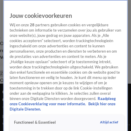
Jouw cookievoorkeuren
Wij en onze
28
partners gebruiken cookies en vergelijkbare
technieken om informatie te verzamelen over jou als gebruiker van
onze website(s), jouw gedrag en jouw apparaten. Als je „Alle
cookies accepteren” selecteert, worden trackingtechnologieën
Overzicht
Tip de
Laatste nieuws
Regionieuws
Het beste van Hart
ingeschakeld om onze advertenties en content te kunnen
redactie
personaliseren, onze producten en diensten te verbeteren en om
de prestaties van advertenties en content te meten. Als je
Volg Hart van Nederland
„Huidige keuze opslaan” selecteert of je toestemming intrekt,
worden deze trackingtechnologieën uitgeschakeld. We gebruiken
dan enkel functionele en essentiële cookies om de website goed te
Zoeken
laten functioneren en veilig te houden. Je kunt dit menu op ieder
Overzicht
Regio
Uitzendingen
Weer
Tip de redactie
Panel
Video's
moment opnieuw openen om je keuzes te wijzigen of om je
toestemming in te trekken door op de link Cookie-instellingen
Omstanders gooien eieren naar XR-
onder aan de webpagina te klikken. Je selecties zullen overal
demonstranten IJmuiden
binnen onze Digitale Diensten worden doorgevoerd.
Raadpleeg
onze Cookieverklaring voor meer informatie.
Bekijk hier onze
9 mei 2025, 22:35
Digitale Diensten.
Demonstranten van Extinction Rebellion (XR) voeren
Altijd actief
Functioneel & Essentieel
vrijdagavond actie bij de Zeesluis in IJmuiden. Een cruiseschip
dat voor de sluis ligt kan hierdoor niet doorvaren. Volgens XR