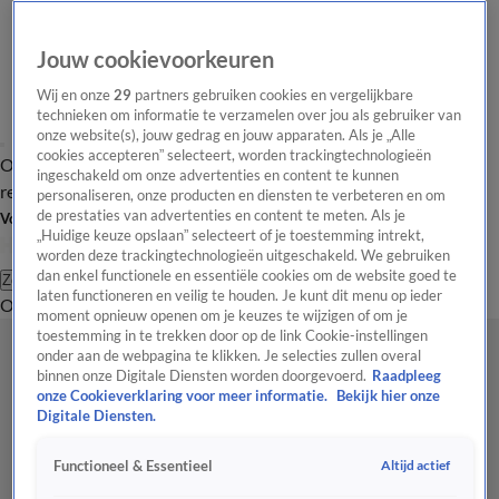
Jouw cookievoorkeuren
Wij en onze
29
partners gebruiken cookies en vergelijkbare
technieken om informatie te verzamelen over jou als gebruiker van
onze website(s), jouw gedrag en jouw apparaten. Als je „Alle
cookies accepteren” selecteert, worden trackingtechnologieën
Overzicht
Tip de
Laatste nieuws
Regionieuws
Het beste van Hart
ingeschakeld om onze advertenties en content te kunnen
redactie
personaliseren, onze producten en diensten te verbeteren en om
de prestaties van advertenties en content te meten. Als je
Volg Hart van Nederland
„Huidige keuze opslaan” selecteert of je toestemming intrekt,
worden deze trackingtechnologieën uitgeschakeld. We gebruiken
dan enkel functionele en essentiële cookies om de website goed te
Zoeken
laten functioneren en veilig te houden. Je kunt dit menu op ieder
Overzicht
Regio
Uitzendingen
Weer
Tip de redactie
Panel
Video's
moment opnieuw openen om je keuzes te wijzigen of om je
toestemming in te trekken door op de link Cookie-instellingen
onder aan de webpagina te klikken. Je selecties zullen overal
binnen onze Digitale Diensten worden doorgevoerd.
Raadpleeg
onze Cookieverklaring voor meer informatie.
Bekijk hier onze
Digitale Diensten.
Altijd actief
Functioneel & Essentieel