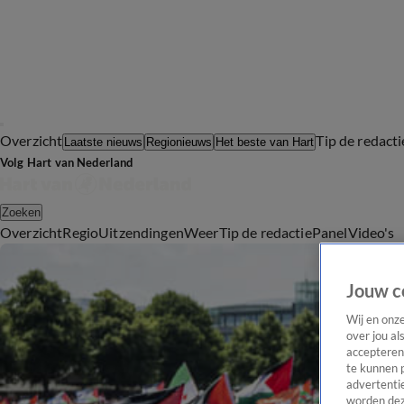
Overzicht
Tip de redacti
Laatste nieuws
Regionieuws
Het beste van Hart
Volg Hart van Nederland
Zoeken
Overzicht
Regio
Uitzendingen
Weer
Tip de redactie
Panel
Video's
Jouw c
Wij en onz
over jou al
accepteren
te kunnen 
advertentie
worden dez