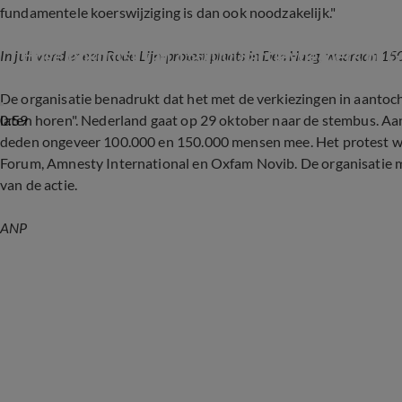
fundamentele koerswijziging is dan ook noodzakelijk."
Hoge opkomst van 150.000 actievoerders bij 
In juli vond er een Rode Lijn-protest plaats in Den Haag, waaraan 
De organisatie benadrukt dat het met de verkiezingen in aantocht
0:59
laten horen". Nederland gaat op 29 oktober naar de stembus. Aa
deden ongeveer 100.000 en 150.000 mensen mee. Het protest w
Forum, Amnesty International en Oxfam Novib. De organisatie ma
van de actie.
ANP