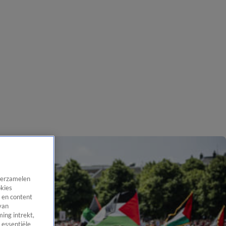
 verzamelen
okies
 en content
van
ing intrekt,
 essentiële