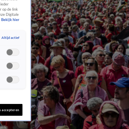
 ieder
 op de link
nze Digitale
Bekijk hier
Altijd actief
s accepteren