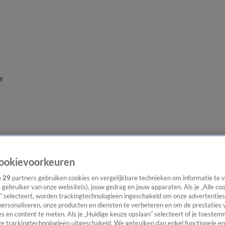
e
ookievoorkeuren
e
29
partners gebruiken cookies en vergelijkbare technieken om informatie te
s gebruiker van onze website(s), jouw gedrag en jouw apparaten. Als je „Alle co
” selecteert, worden trackingtechnologieën ingeschakeld om onze advertenties
personaliseren, onze producten en diensten te verbeteren en om de prestaties 
s en content te meten. Als je „Huidige keuze opslaan” selecteert of je toestemm
e trackingtechnologieën uitgeschakeld. We gebruiken dan enkel functionele en