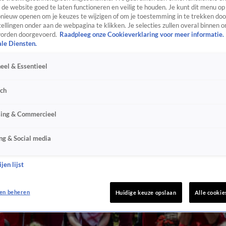
de website goed te laten functioneren en veilig te houden. Je kunt dit menu op
ieuw openen om je keuzes te wijzigen of om je toestemming in te trekken door
ellingen onder aan de webpagina te klikken. Je selecties zullen overal binnen o
orden doorgevoerd.
Raadpleeg onze Cookieverklaring voor meer informatie.
ale Diensten.
eel & Essentieel
sch
sing & Commercieel
ng & Social media
jen lijst
en beheren
Huidige keuze opslaan
Alle cookie