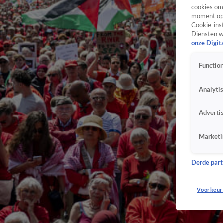
cookies om 
moment opn
Cookie-inst
Diensten w
onze Digit
Function
Analyti
Adverti
Marketi
Derde parti
Voorkeur