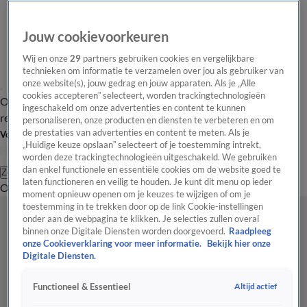
Jouw cookievoorkeuren
Wij en onze
29
partners gebruiken cookies en vergelijkbare
technieken om informatie te verzamelen over jou als gebruiker van
onze website(s), jouw gedrag en jouw apparaten. Als je „Alle
cookies accepteren” selecteert, worden trackingtechnologieën
Overzicht
Tip de
Laatste nieuws
Regionieuws
Het beste van Hart
ingeschakeld om onze advertenties en content te kunnen
redactie
personaliseren, onze producten en diensten te verbeteren en om
de prestaties van advertenties en content te meten. Als je
Volg Hart van Nederland
„Huidige keuze opslaan” selecteert of je toestemming intrekt,
worden deze trackingtechnologieën uitgeschakeld. We gebruiken
dan enkel functionele en essentiële cookies om de website goed te
Zoeken
laten functioneren en veilig te houden. Je kunt dit menu op ieder
Overzicht
Regio
Uitzendingen
Weer
Tip de redactie
Panel
Video's
moment opnieuw openen om je keuzes te wijzigen of om je
toestemming in te trekken door op de link Cookie-instellingen
onder aan de webpagina te klikken. Je selecties zullen overal
binnen onze Digitale Diensten worden doorgevoerd.
Raadpleeg
onze Cookieverklaring voor meer informatie.
Bekijk hier onze
Digitale Diensten.
Altijd actief
Functioneel & Essentieel