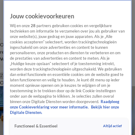
Jouw cookievoorkeuren
Wij en onze
28
partners gebruiken cookies en vergelijkbare
technieken om informatie te verzamelen over jou als gebruiker van
onze website(s), jouw gedrag en jouw apparaten. Als je „Alle
cookies accepteren” selecteert, worden trackingtechnologieën
Overzicht
Tip de
Laatste nieuws
Regionieuws
Het beste van Hart
ingeschakeld om onze advertenties en content te kunnen
redactie
personaliseren, onze producten en diensten te verbeteren en om
de prestaties van advertenties en content te meten. Als je
Volg Hart van Nederland
„Huidige keuze opslaan” selecteert of je toestemming intrekt,
worden deze trackingtechnologieën uitgeschakeld. We gebruiken
dan enkel functionele en essentiële cookies om de website goed te
Zoeken
laten functioneren en veilig te houden. Je kunt dit menu op ieder
Overzicht
Regio
Uitzendingen
Weer
Tip de redactie
Panel
Video's
moment opnieuw openen om je keuzes te wijzigen of om je
toestemming in te trekken door op de link Cookie-instellingen
onder aan de webpagina te klikken. Je selecties zullen overal
binnen onze Digitale Diensten worden doorgevoerd.
Raadpleeg
onze Cookieverklaring voor meer informatie.
Bekijk hier onze
Digitale Diensten.
Altijd actief
Functioneel & Essentieel