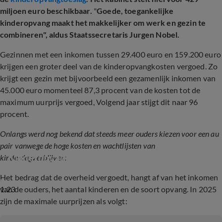
miljoen euro beschikbaar.
"
Goede, toegankelijke
kinderopvang maakt het makkelijker om werk en gezin te
combineren", aldus Staatssecretaris Jurgen Nobel.
Gezinnen met een inkomen tussen 29.400 euro en 159.200 euro
krijgen een groter deel van de kinderopvangkosten vergoed. Zo
krijgt een gezin met bijvoorbeeld een gezamenlijk inkomen van
45.000 euro momenteel 87,3 procent van de kosten tot de
maximum uurprijs vergoed, Volgend jaar stijgt dit naar 96
procent.
Onlangs werd nog bekend dat steeds meer ouders kiezen voor een au
pair vanwege de hoge kosten en wachtlijsten van
Kinderopvang onbetaalbaar: au pair populair
kinderdagverblijven:
Het bedrag dat de overheid vergoedt, hangt af van het inkomen
1:23
van de ouders, het aantal kinderen en de soort opvang. In 2025
zijn de maximale uurprijzen als volgt: