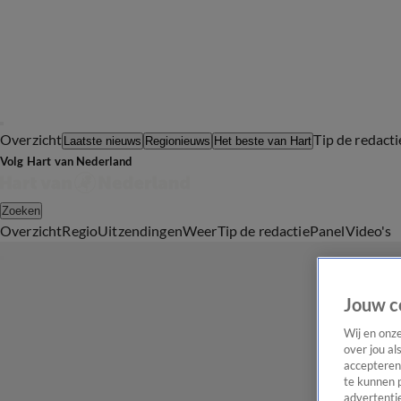
Overzicht
Tip de redacti
Laatste nieuws
Regionieuws
Het beste van Hart
Volg Hart van Nederland
Zoeken
Overzicht
Regio
Uitzendingen
Weer
Tip de redactie
Panel
Video's
Jouw c
Wij en onz
over jou al
accepteren
te kunnen 
advertentie