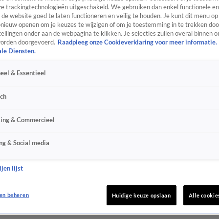
e trackingtechnologieën uitgeschakeld. We gebruiken dan enkel functionele en
de website goed te laten functioneren en veilig te houden. Je kunt dit menu op
ieuw openen om je keuzes te wijzigen of om je toestemming in te trekken door
ellingen onder aan de webpagina te klikken. Je selecties zullen overal binnen o
orden doorgevoerd.
Raadpleeg onze Cookieverklaring voor meer informatie.
ale Diensten.
eel & Essentieel
sch
sing & Commercieel
ng & Social media
jen lijst
en beheren
Huidige keuze opslaan
Alle cookie