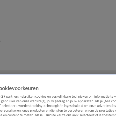
e
ookievoorkeuren
e
29
partners gebruiken cookies en vergelijkbare technieken om informatie te
s gebruiker van onze website(s), jouw gedrag en jouw apparaten. Als je „Alle co
” selecteert, worden trackingtechnologieën ingeschakeld om onze advertenties
personaliseren, onze producten en diensten te verbeteren en om de prestaties 
s en content te meten. Als je „Huidige keuze opslaan” selecteert of je toestemm