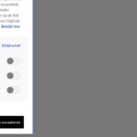
 essentiële
 ieder
 op de link
nze Digitale
Bekijk hier
Altijd actief
s accepteren