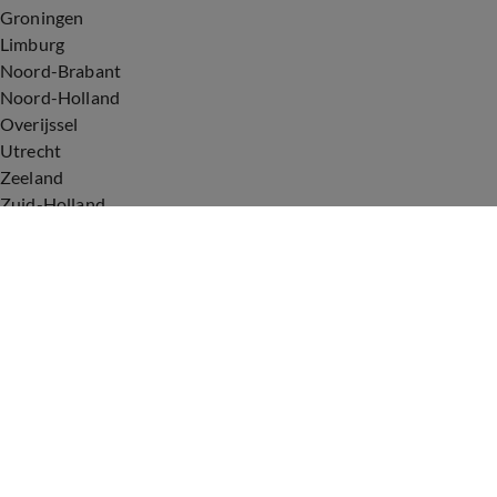
Groningen
Limburg
Noord-Brabant
Noord-Holland
Overijssel
Utrecht
Zeeland
Zuid-Holland
Voorwaarden
Over ons
Privacyverklaring
Gebruiksvoorwaarden
Cookieverklaring
Digitale diensten
Cookie instellingen
Upod & Talpa Network
Adverteren
Vacatures
Publieksservice