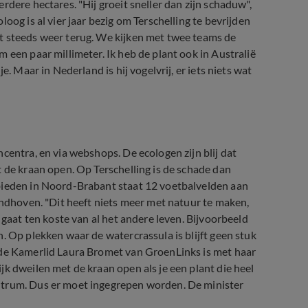
rdere hectares. "Hij groeit sneller dan zijn schaduw",
oog is al vier jaar bezig om Terschelling te bevrijden
t steeds weer terug. We kijken met twee teams de
 een paar millimeter. Ik heb de plant ook in Australië
. Maar in Nederland is hij vogelvrij, er iets niets wat
centra, en via webshops. De ecologen zijn blij dat
 de kraan open. Op Terschelling is de schade dan
bieden in Noord-Brabant staat 12 voetbalvelden aan
indhoven. "Dit heeft niets meer met natuur te maken,
 gaat ten koste van al het andere leven. Bijvoorbeeld
. Op plekken waar de watercrassula is blijft geen stuk
ede Kamerlid Laura Bromet van GroenLinks is met haar
k dweilen met de kraan open als je een plant die heel
ntrum. Dus er moet ingegrepen worden. De minister