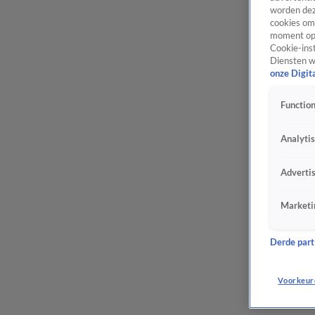
worden dez
cookies om 
moment opn
Cookie-inst
Diensten w
onze Digit
Function
Analyti
Adverti
Marketi
Derde parti
Voorkeur