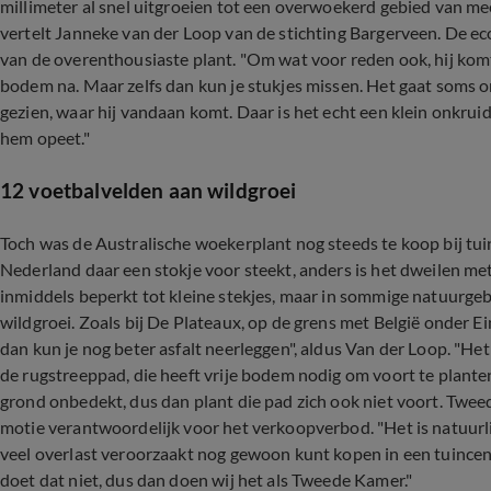
millimeter al snel uitgroeien tot een overwoekerd gebied van mee
vertelt Janneke van der Loop van de stichting Bargerveen. De ecol
van de overenthousiaste plant. "Om wat voor reden ook, hij kom
bodem na. Maar zelfs dan kun je stukjes missen. Het gaat soms om
gezien, waar hij vandaan komt. Daar is het echt een klein onkruidje
hem opeet."
12 voetbalvelden aan wildgroei
Toch was de Australische woekerplant nog steeds te koop bij tuin
Nederland daar een stokje voor steekt, anders is het dweilen met
inmiddels beperkt tot kleine stekjes, maar in sommige natuurge
wildgroei. Zoals bij De Plateaux, op de grens met België onder E
dan kun je nog beter asfalt neerleggen", aldus Van der Loop. "Het
de rugstreeppad, die heeft vrije bodem nodig om voort te planten
grond onbedekt, dus dan plant die pad zich ook niet voort. Twe
motie verantwoordelijk voor het verkoopverbod. "Het is natuurlij
veel overlast veroorzaakt nog gewoon kunt kopen in een tuince
doet dat niet, dus dan doen wij het als Tweede Kamer."