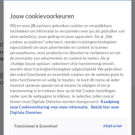
Jouw cookievoorkeuren
Wij en onze
28
partners gebruiken cookies en vergelijkbare
technieken om informatie te verzamelen over jou als gebruiker van
onze website(s), jouw gedrag en jouw apparaten. Als je „Alle
cookies accepteren” selecteert, worden trackingtechnologieën
Overzicht
Tip de
Laatste nieuws
Regionieuws
Het beste van Hart
ingeschakeld om onze advertenties en content te kunnen
redactie
personaliseren, onze producten en diensten te verbeteren en om
de prestaties van advertenties en content te meten. Als je
Volg Hart van Nederland
„Huidige keuze opslaan” selecteert of je toestemming intrekt,
worden deze trackingtechnologieën uitgeschakeld. We gebruiken
dan enkel functionele en essentiële cookies om de website goed te
Zoeken
laten functioneren en veilig te houden. Je kunt dit menu op ieder
Overzicht
Regio
Uitzendingen
Weer
Tip de redactie
Panel
Video's
moment opnieuw openen om je keuzes te wijzigen of om je
toestemming in te trekken door op de link Cookie-instellingen
onder aan de webpagina te klikken. Je selecties zullen overal
binnen onze Digitale Diensten worden doorgevoerd.
Raadpleeg
onze Cookieverklaring voor meer informatie.
Bekijk hier onze
Digitale Diensten.
Altijd actief
Functioneel & Essentieel