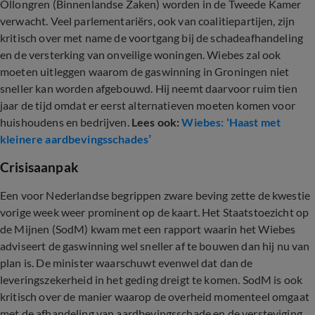
Ollongren (Binnenlandse Zaken) worden in de Tweede Kamer
verwacht. Veel parlementariërs, ook van coalitiepartijen, zijn
kritisch over met name de voortgang bij de schadeafhandeling
en de versterking van onveilige woningen. Wiebes zal ook
moeten uitleggen waarom de gaswinning in Groningen niet
sneller kan worden afgebouwd. Hij neemt daarvoor ruim tien
jaar de tijd omdat er eerst alternatieven moeten komen voor
huishoudens en bedrijven.
Lees ook:
Wiebes: ‘Haast met
kleinere aardbevingsschades’
Crisisaanpak
Een voor Nederlandse begrippen zware beving zette de kwestie
vorige week weer prominent op de kaart. Het Staatstoezicht op
de Mijnen (SodM) kwam met een rapport waarin het Wiebes
adviseert de gaswinning wel sneller af te bouwen dan hij nu van
plan is. De minister waarschuwt evenwel dat dan de
leveringszekerheid in het geding dreigt te komen. SodM is ook
kritisch over de manier waarop de overheid momenteel omgaat
met de afhandeling van aardbevingsschade en de versteviging