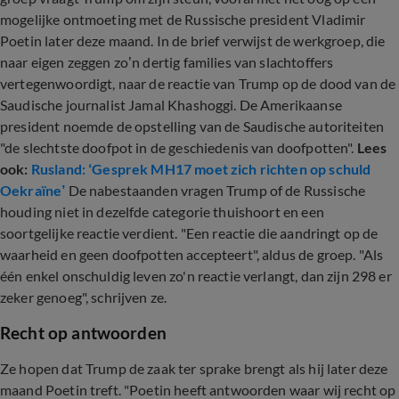
mogelijke ontmoeting met de Russische president Vladimir
Poetin later deze maand. In de brief verwijst de werkgroep, die
naar eigen zeggen zo’n dertig families van slachtoffers
vertegenwoordigt, naar de reactie van Trump op de dood van de
Saudische journalist Jamal Khashoggi. De Amerikaanse
president noemde de opstelling van de Saudische autoriteiten
"de slechtste doofpot in de geschiedenis van doofpotten".
Lees
ook:
Rusland: ‘Gesprek MH17 moet zich richten op schuld
Oekraïne’
De nabestaanden vragen Trump of de Russische
houding niet in dezelfde categorie thuishoort en een
soortgelijke reactie verdient. "Een reactie die aandringt op de
waarheid en geen doofpotten accepteert", aldus de groep. "Als
één enkel onschuldig leven zo'n reactie verlangt, dan zijn 298 er
zeker genoeg", schrijven ze.
Recht op antwoorden
Ze hopen dat Trump de zaak ter sprake brengt als hij later deze
maand Poetin treft. "Poetin heeft antwoorden waar wij recht op