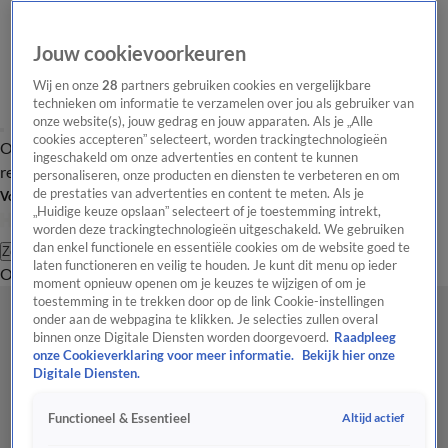
Jouw cookievoorkeuren
Wij en onze
28
partners gebruiken cookies en vergelijkbare
technieken om informatie te verzamelen over jou als gebruiker van
onze website(s), jouw gedrag en jouw apparaten. Als je „Alle
cookies accepteren” selecteert, worden trackingtechnologieën
Overzicht
Tip de
Laatste nieuws
Regionieuws
Het beste van Hart
ingeschakeld om onze advertenties en content te kunnen
redactie
personaliseren, onze producten en diensten te verbeteren en om
de prestaties van advertenties en content te meten. Als je
Volg Hart van Nederland
„Huidige keuze opslaan” selecteert of je toestemming intrekt,
worden deze trackingtechnologieën uitgeschakeld. We gebruiken
dan enkel functionele en essentiële cookies om de website goed te
Zoeken
laten functioneren en veilig te houden. Je kunt dit menu op ieder
Overzicht
Regio
Uitzendingen
Weer
Tip de redactie
Panel
Video's
moment opnieuw openen om je keuzes te wijzigen of om je
toestemming in te trekken door op de link Cookie-instellingen
onder aan de webpagina te klikken. Je selecties zullen overal
binnen onze Digitale Diensten worden doorgevoerd.
Raadpleeg
onze Cookieverklaring voor meer informatie.
Bekijk hier onze
Digitale Diensten.
Altijd actief
Functioneel & Essentieel