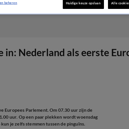
en beheren
Huidige keuze opslaan
Alle cookie
in: Nederland als eerste Euro
we Europees Parlement. Om 07.30 uur zijn de
21.00 uur. Op een paar plekken wordt woensdag
 kun je zelfs stemmen tussen de pinguïns.