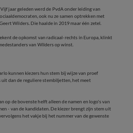
 Vijf jaar geleden werd de PvdA onder leiding van
 sociaaldemocraten, ook nu ze samen optrekken met
eert Wilders. Die haalde in 2019 maar één zetel.
 tekent de opkomst van radicaal-rechts in Europa, klinkt
an medestanders van Wilders op winst.
rlo kunnen kiezers hun stem bij wijze van proef
s uit dan de reguliere stembiljetten, het meet
aan op de bovenste helft alleen de namen en logo's van
men - van de kandidaten. De kiezer brengt zijn stem uit
n vervolgens het vakje bij het nummer van de gewenste