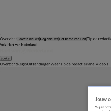
Overzicht
Tip de redacti
Laatste nieuws
Regionieuws
Het beste van Hart
Volg Hart van Nederland
Zoeken
Overzicht
Regio
Uitzendingen
Weer
Tip de redactie
Panel
Video's
Jouw c
Wij en onz