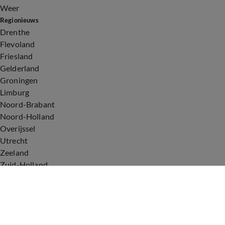
Weer
Regionieuws
Drenthe
Flevoland
Friesland
Gelderland
Groningen
Limburg
Noord-Brabant
Noord-Holland
Overijssel
Utrecht
Zeeland
Zuid-Holland
Voorwaarden
Over ons
Privacyverklaring
Gebruiksvoorwaarden
Cookieverklaring