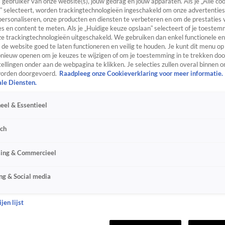
s gebruiker van onze website(s), jouw gedrag en jouw apparaten. Als je „Alle co
” selecteert, worden trackingtechnologieën ingeschakeld om onze advertenties
personaliseren, onze producten en diensten te verbeteren en om de prestaties 
s en content te meten. Als je „Huidige keuze opslaan” selecteert of je toestemm
e trackingtechnologieën uitgeschakeld. We gebruiken dan enkel functionele en
de website goed te laten functioneren en veilig te houden. Je kunt dit menu op
ieuw openen om je keuzes te wijzigen of om je toestemming in te trekken door
ellingen onder aan de webpagina te klikken. Je selecties zullen overal binnen o
orden doorgevoerd.
Raadpleeg onze Cookieverklaring voor meer informatie.
ale Diensten.
eel & Essentieel
sch
sing & Commercieel
ng & Social media
jen lijst