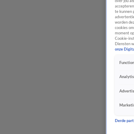
over jou al
accepteren
te kunnen 
advertentie
worden dez
cookies om 
moment opn
Cookie-inst
Diensten w
onze Digit
Function
Analyti
Adverti
Marketi
Derde parti