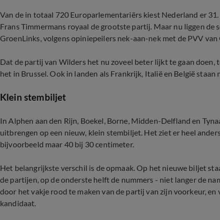
Van de in totaal 720 Europarlementariërs kiest Nederland er 31.
Frans Timmermans royaal de grootste partij. Maar nu liggen de
GroenLinks, volgens opiniepeilers nek-aan-nek met de PVV van G
Dat de partij van Wilders het nu zoveel beter lijkt te gaan doen,
het in Brussel. Ook in landen als Frankrijk, Italië en België sta
Klein stembiljet
In Alphen aan den Rijn, Boekel, Borne, Midden-Delfland en Tynaa
uitbrengen op een nieuw, klein stembiljet. Het ziet er heel ander
bijvoorbeeld maar 40 bij 30 centimeter.
Het belangrijkste verschil is de opmaak. Op het nieuwe biljet st
de partijen, op de onderste helft de nummers - niet langer de na
door het vakje rood te maken van de partij van zijn voorkeur, e
kandidaat.