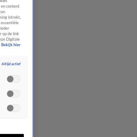
okies
 en content
van
ing intrekt,
 essentiële
 ieder
 op de link
nze Digitale
Bekijk hier
Altijd actief