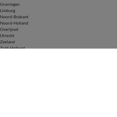
Groningen
Limburg
Noord-Brabant
Noord-Holland
Overijssel
Utrecht
Zeeland
Zuid-Holland
Voorwaarden
Over ons
Privacyverklaring
Gebruiksvoorwaarden
Cookieverklaring
Digitale diensten
Cookie instellingen
Upod & Talpa Network
Adverteren
Vacatures
Publieksservice