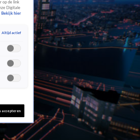
 op de link
nze Digitale
Bekijk hier
Altijd actief
s accepteren