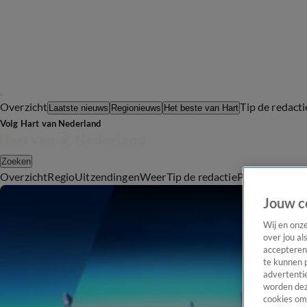
Overzicht
Tip de redacti
Laatste nieuws
Regionieuws
Het beste van Hart
Volg Hart van Nederland
Zoeken
Overzicht
Regio
Uitzendingen
Weer
Tip de redactie
Panel
Video's
Jouw c
Wij en onz
over jou al
accepteren
te kunnen 
advertentie
worden dez
cookies om 