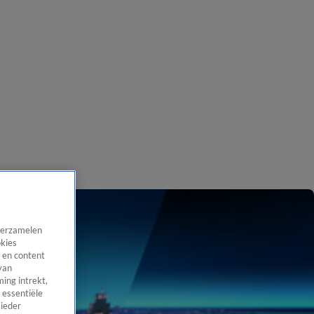
 verzamelen
okies
 en content
van
ing intrekt,
 essentiële
 ieder