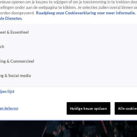
ieuw openen om je keuzes te wijzigen of om je toestemming in te trekken door
ellingen onder aan de webpagina te klikken. Je selecties zullen overal binnen o
orden doorgevoerd.
Raadpleeg onze Cookieverklaring voor meer informatie.
ale Diensten.
eel & Essentieel
sch
sing & Commercieel
ng & Social media
jen lijst
en beheren
Huidige keuze opslaan
Alle cookie