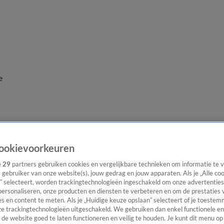
e
ookievoorkeuren
e
29
partners gebruiken cookies en vergelijkbare technieken om informatie te
s gebruiker van onze website(s), jouw gedrag en jouw apparaten. Als je „Alle co
” selecteert, worden trackingtechnologieën ingeschakeld om onze advertenties
personaliseren, onze producten en diensten te verbeteren en om de prestaties 
s en content te meten. Als je „Huidige keuze opslaan” selecteert of je toestemm
e trackingtechnologieën uitgeschakeld. We gebruiken dan enkel functionele en
de website goed te laten functioneren en veilig te houden. Je kunt dit menu op