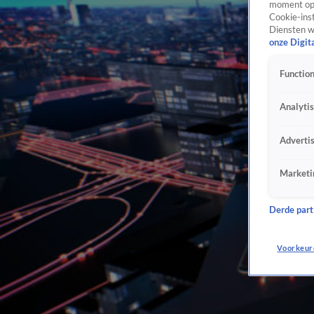
moment opn
Cookie-inst
Diensten w
onze Digit
Function
Analyti
Adverti
Marketi
Derde parti
Voorkeur