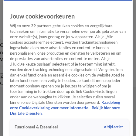
Jouw cookievoorkeuren
Wij en onze
29
partners gebruiken cookies en vergelijkbare
technieken om informatie te verzamelen over jou als gebruiker van
onze website(s), jouw gedrag en jouw apparaten. Als je „Alle
cookies accepteren” selecteert, worden trackingtechnologieën
Overzicht
Tip de
Laatste nieuws
Regionieuws
Het beste van Hart
ingeschakeld om onze advertenties en content te kunnen
redactie
personaliseren, onze producten en diensten te verbeteren en om
de prestaties van advertenties en content te meten. Als je
Volg Hart van Nederland
„Huidige keuze opslaan” selecteert of je toestemming intrekt,
worden deze trackingtechnologieën uitgeschakeld. We gebruiken
dan enkel functionele en essentiële cookies om de website goed te
Zoeken
laten functioneren en veilig te houden. Je kunt dit menu op ieder
Overzicht
Regio
Uitzendingen
Weer
Tip de redactie
Panel
Video's
moment opnieuw openen om je keuzes te wijzigen of om je
toestemming in te trekken door op de link Cookie-instellingen
onder aan de webpagina te klikken. Je selecties zullen overal
binnen onze Digitale Diensten worden doorgevoerd.
Raadpleeg
onze Cookieverklaring voor meer informatie.
Bekijk hier onze
Digitale Diensten.
Altijd actief
Functioneel & Essentieel