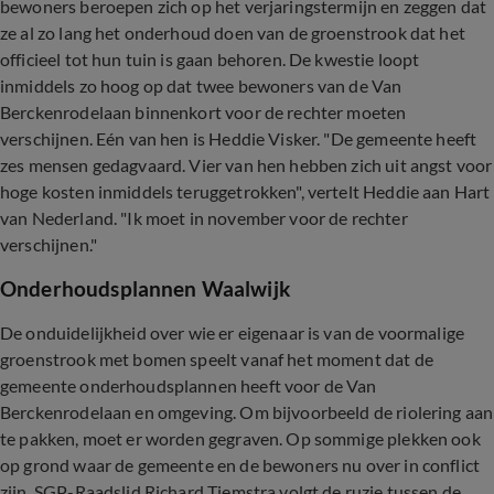
bewoners beroepen zich op het verjaringstermijn en zeggen dat
ze al zo lang het onderhoud doen van de groenstrook dat het
officieel tot hun tuin is gaan behoren. De kwestie loopt
inmiddels zo hoog op dat twee bewoners van de Van
Berckenrodelaan binnenkort voor de rechter moeten
verschijnen. Eén van hen is Heddie Visker. "De gemeente heeft
zes mensen gedagvaard. Vier van hen hebben zich uit angst voor
hoge kosten inmiddels teruggetrokken", vertelt Heddie aan Hart
van Nederland. "Ik moet in november voor de rechter
verschijnen."
Onderhoudsplannen Waalwijk
De onduidelijkheid over wie er eigenaar is van de voormalige
groenstrook met bomen speelt vanaf het moment dat de
gemeente onderhoudsplannen heeft voor de Van
Berckenrodelaan en omgeving. Om bijvoorbeeld de riolering aan
te pakken, moet er worden gegraven. Op sommige plekken ook
op grond waar de gemeente en de bewoners nu over in conflict
zijn. SGP-Raadslid Richard Tiemstra volgt de ruzie tussen de