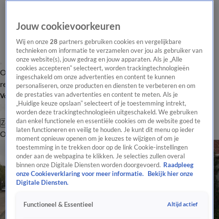
Jouw cookievoorkeuren
Wij en onze
28
partners gebruiken cookies en vergelijkbare
technieken om informatie te verzamelen over jou als gebruiker van
onze website(s), jouw gedrag en jouw apparaten. Als je „Alle
cookies accepteren” selecteert, worden trackingtechnologieën
Overzicht
Tip de
Laatste nieuws
Regionieuws
Het beste van Hart
ingeschakeld om onze advertenties en content te kunnen
redactie
personaliseren, onze producten en diensten te verbeteren en om
de prestaties van advertenties en content te meten. Als je
Volg Hart van Nederland
„Huidige keuze opslaan” selecteert of je toestemming intrekt,
worden deze trackingtechnologieën uitgeschakeld. We gebruiken
dan enkel functionele en essentiële cookies om de website goed te
Zoeken
laten functioneren en veilig te houden. Je kunt dit menu op ieder
Overzicht
Regio
Uitzendingen
Weer
Tip de redactie
Panel
Video's
moment opnieuw openen om je keuzes te wijzigen of om je
toestemming in te trekken door op de link Cookie-instellingen
onder aan de webpagina te klikken. Je selecties zullen overal
binnen onze Digitale Diensten worden doorgevoerd.
Raadpleeg
onze Cookieverklaring voor meer informatie.
Bekijk hier onze
Digitale Diensten.
Altijd actief
Functioneel & Essentieel