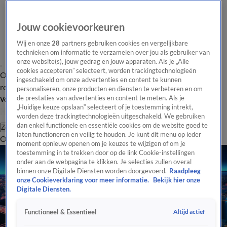
Jouw cookievoorkeuren
Wij en onze
28
partners gebruiken cookies en vergelijkbare
technieken om informatie te verzamelen over jou als gebruiker van
onze website(s), jouw gedrag en jouw apparaten. Als je „Alle
cookies accepteren” selecteert, worden trackingtechnologieën
Overzicht
Tip de
Laatste nieuws
Regionieuws
Het beste van Hart
ingeschakeld om onze advertenties en content te kunnen
redactie
personaliseren, onze producten en diensten te verbeteren en om
de prestaties van advertenties en content te meten. Als je
Volg Hart van Nederland
„Huidige keuze opslaan” selecteert of je toestemming intrekt,
worden deze trackingtechnologieën uitgeschakeld. We gebruiken
dan enkel functionele en essentiële cookies om de website goed te
Zoeken
laten functioneren en veilig te houden. Je kunt dit menu op ieder
Overzicht
Regio
Uitzendingen
Weer
Tip de redactie
Panel
Video's
moment opnieuw openen om je keuzes te wijzigen of om je
toestemming in te trekken door op de link Cookie-instellingen
onder aan de webpagina te klikken. Je selecties zullen overal
binnen onze Digitale Diensten worden doorgevoerd.
Raadpleeg
onze Cookieverklaring voor meer informatie.
Bekijk hier onze
Digitale Diensten.
Altijd actief
Functioneel & Essentieel