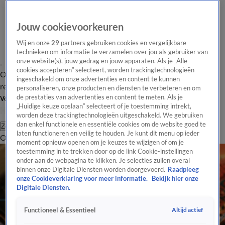
Jouw cookievoorkeuren
Wij en onze
29
partners gebruiken cookies en vergelijkbare
technieken om informatie te verzamelen over jou als gebruiker van
onze website(s), jouw gedrag en jouw apparaten. Als je „Alle
cookies accepteren” selecteert, worden trackingtechnologieën
Overzicht
Tip de
Laatste nieuws
Regionieuws
Het beste van Hart
ingeschakeld om onze advertenties en content te kunnen
redactie
personaliseren, onze producten en diensten te verbeteren en om
de prestaties van advertenties en content te meten. Als je
Volg Hart van Nederland
„Huidige keuze opslaan” selecteert of je toestemming intrekt,
worden deze trackingtechnologieën uitgeschakeld. We gebruiken
dan enkel functionele en essentiële cookies om de website goed te
Zoeken
laten functioneren en veilig te houden. Je kunt dit menu op ieder
Overzicht
Regio
Uitzendingen
Weer
Tip de redactie
Panel
Video's
moment opnieuw openen om je keuzes te wijzigen of om je
toestemming in te trekken door op de link Cookie-instellingen
onder aan de webpagina te klikken. Je selecties zullen overal
binnen onze Digitale Diensten worden doorgevoerd.
Raadpleeg
onze Cookieverklaring voor meer informatie.
Bekijk hier onze
Digitale Diensten.
Altijd actief
Functioneel & Essentieel