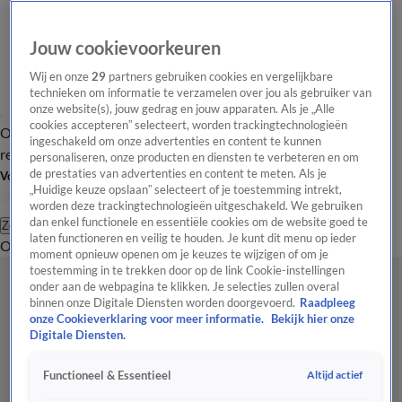
Jouw cookievoorkeuren
Wij en onze
29
partners gebruiken cookies en vergelijkbare
technieken om informatie te verzamelen over jou als gebruiker van
onze website(s), jouw gedrag en jouw apparaten. Als je „Alle
cookies accepteren” selecteert, worden trackingtechnologieën
Overzicht
Tip de
Laatste nieuws
Regionieuws
Het beste van Hart
ingeschakeld om onze advertenties en content te kunnen
redactie
personaliseren, onze producten en diensten te verbeteren en om
de prestaties van advertenties en content te meten. Als je
Volg Hart van Nederland
„Huidige keuze opslaan” selecteert of je toestemming intrekt,
worden deze trackingtechnologieën uitgeschakeld. We gebruiken
dan enkel functionele en essentiële cookies om de website goed te
Zoeken
laten functioneren en veilig te houden. Je kunt dit menu op ieder
Overzicht
Regio
Uitzendingen
Weer
Tip de redactie
Panel
Video's
moment opnieuw openen om je keuzes te wijzigen of om je
toestemming in te trekken door op de link Cookie-instellingen
onder aan de webpagina te klikken. Je selecties zullen overal
binnen onze Digitale Diensten worden doorgevoerd.
Raadpleeg
onze Cookieverklaring voor meer informatie.
Bekijk hier onze
Digitale Diensten.
Altijd actief
Functioneel & Essentieel