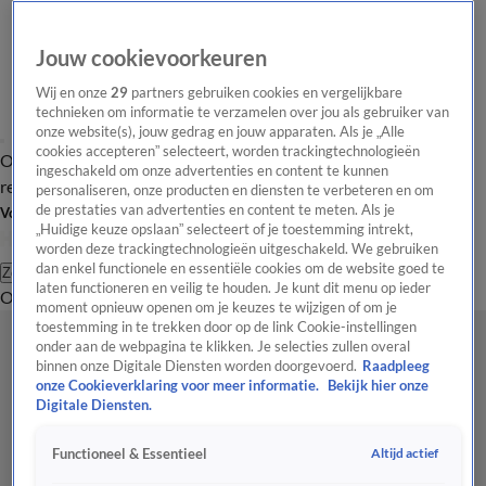
Jouw cookievoorkeuren
Wij en onze
29
partners gebruiken cookies en vergelijkbare
technieken om informatie te verzamelen over jou als gebruiker van
onze website(s), jouw gedrag en jouw apparaten. Als je „Alle
cookies accepteren” selecteert, worden trackingtechnologieën
Overzicht
Tip de
Laatste nieuws
Regionieuws
Het beste van Hart
ingeschakeld om onze advertenties en content te kunnen
redactie
personaliseren, onze producten en diensten te verbeteren en om
de prestaties van advertenties en content te meten. Als je
Volg Hart van Nederland
„Huidige keuze opslaan” selecteert of je toestemming intrekt,
worden deze trackingtechnologieën uitgeschakeld. We gebruiken
dan enkel functionele en essentiële cookies om de website goed te
Zoeken
laten functioneren en veilig te houden. Je kunt dit menu op ieder
Overzicht
Regio
Uitzendingen
Weer
Tip de redactie
Panel
Video's
moment opnieuw openen om je keuzes te wijzigen of om je
toestemming in te trekken door op de link Cookie-instellingen
onder aan de webpagina te klikken. Je selecties zullen overal
binnen onze Digitale Diensten worden doorgevoerd.
Raadpleeg
onze Cookieverklaring voor meer informatie.
Bekijk hier onze
Digitale Diensten.
Altijd actief
Functioneel & Essentieel