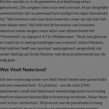
Eerder werden er in de gemeente al arbeidsmigranten
gehuisvest. Die zorgden toen voor veel overlast. Maar dergelijke
werkkrachten zijn nu eenmaal hard nodig in de regio, benadrukt
hij. "We luisteren wel naar deze inwoners, maar we zijn het niet
met elkaar eens." Hij stelt dat de bezwaren van inwoners
absoluut zwaar wegen, maar wijst naar bijvoorbeeld het
'Polenhotel' op Agriport A7 in Middenmeer. "Sinds het gebouw
er staat zijn er weinig meldingen van overlast", aldus Meskers.
Het kabinet heeft een speciaal 'aanjaagteam' aangesteld, dat
onder leiding van Emile Roemer met deze problematiek aan de
slag gaat.
Wat Vindt Nederland?
Uit een rondvraag onder ons Wat Vindt Nederland-panel blijkt
dat een meerderheid - 51 procent - van de ruim 2700
deelnemers vindt dat Nederland arbeidsmigranten hard nodig
heeft en daarom fatsoenlijke huisvesting verdienen. Maar liever
niet in hun 'achtertuin'. 58 procent van de panelleden is bang
voor overlast als er in hun buurt arbeidsmigranten komen