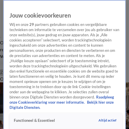
Jouw cookievoorkeuren
Wij en onze
29
partners gebruiken cookies en vergelijkbare
technieken om informatie te verzamelen over jou als gebruiker van
onze website(s), jouw gedrag en jouw apparaten. Als je „Alle
cookies accepteren” selecteert, worden trackingtechnologieën
Overzicht
Tip de
Laatste nieuws
Regionieuws
Het beste van Hart
ingeschakeld om onze advertenties en content te kunnen
redactie
personaliseren, onze producten en diensten te verbeteren en om
de prestaties van advertenties en content te meten. Als je
Volg Hart van Nederland
„Huidige keuze opslaan” selecteert of je toestemming intrekt,
worden deze trackingtechnologieën uitgeschakeld. We gebruiken
dan enkel functionele en essentiële cookies om de website goed te
Zoeken
laten functioneren en veilig te houden. Je kunt dit menu op ieder
Overzicht
Regio
Uitzendingen
Weer
Tip de redactie
Panel
Video's
moment opnieuw openen om je keuzes te wijzigen of om je
toestemming in te trekken door op de link Cookie-instellingen
onder aan de webpagina te klikken. Je selecties zullen overal
binnen onze Digitale Diensten worden doorgevoerd.
Raadpleeg
onze Cookieverklaring voor meer informatie.
Bekijk hier onze
Digitale Diensten.
Altijd actief
Functioneel & Essentieel