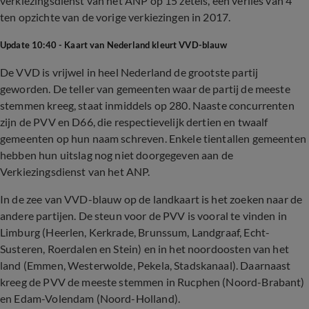
verkiezingsdienst van het ANP op 15 zetels, een verlies van 4
ten opzichte van de vorige verkiezingen in 2017.
Update 10:40 - Kaart van Nederland kleurt VVD-blauw
De VVD is vrijwel in heel Nederland de grootste partij
geworden. De teller van gemeenten waar de partij de meeste
stemmen kreeg, staat inmiddels op 280. Naaste concurrenten
zijn de PVV en D66, die respectievelijk dertien en twaalf
gemeenten op hun naam schreven. Enkele tientallen gemeenten
hebben hun uitslag nog niet doorgegeven aan de
Verkiezingsdienst van het ANP.
In de zee van VVD-blauw op de landkaart is het zoeken naar de
andere partijen. De steun voor de PVV is vooral te vinden in
Limburg (Heerlen, Kerkrade, Brunssum, Landgraaf, Echt-
Susteren, Roerdalen en Stein) en in het noordoosten van het
land (Emmen, Westerwolde, Pekela, Stadskanaal). Daarnaast
kreeg de PVV de meeste stemmen in Rucphen (Noord-Brabant)
en Edam-Volendam (Noord-Holland).