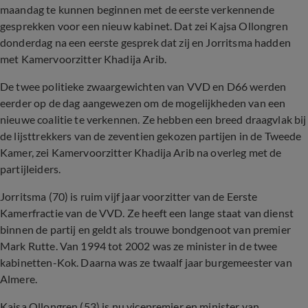
maandag te kunnen beginnen met de eerste verkennende
gesprekken voor een nieuw kabinet. Dat zei Kajsa Ollongren
donderdag na een eerste gesprek dat zij en Jorritsma hadden
met Kamervoorzitter Khadija Arib.
De twee politieke zwaargewichten van VVD en D66 werden
eerder op de dag aangewezen om de mogelijkheden van een
nieuwe coalitie te verkennen. Ze hebben een breed draagvlak bij
de lijsttrekkers van de zeventien gekozen partijen in de Tweede
Kamer, zei Kamervoorzitter Khadija Arib na overleg met de
partijleiders.
Jorritsma (70) is ruim vijf jaar voorzitter van de Eerste
Kamerfractie van de VVD. Ze heeft een lange staat van dienst
binnen de partij en geldt als trouwe bondgenoot van premier
Mark Rutte. Van 1994 tot 2002 was ze minister in de twee
kabinetten-Kok. Daarna was ze twaalf jaar burgemeester van
Almere.
Kajsa Ollongren (53) is nu vicepremier en minister van