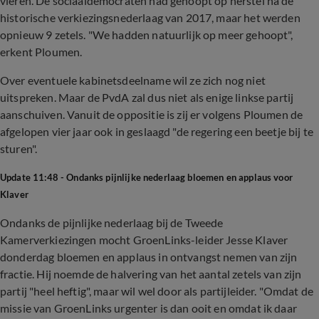
vieren. De sociaaldemocraten had gehoopt op herstel na de
historische verkiezingsnederlaag van 2017, maar het werden
opnieuw 9 zetels. "We hadden natuurlijk op meer gehoopt",
erkent Ploumen.
Over eventuele kabinetsdeelname wil ze zich nog niet
uitspreken. Maar de PvdA zal dus niet als enige linkse partij
aanschuiven. Vanuit de oppositie is zij er volgens Ploumen de
afgelopen vier jaar ook in geslaagd "de regering een beetje bij te
sturen".
Update 11:48 - Ondanks pijnlijke nederlaag bloemen en applaus voor
Klaver
Ondanks de pijnlijke nederlaag bij de Tweede
Kamerverkiezingen mocht GroenLinks-leider Jesse Klaver
donderdag bloemen en applaus in ontvangst nemen van zijn
fractie. Hij noemde de halvering van het aantal zetels van zijn
partij "heel heftig", maar wil wel door als partijleider. "Omdat de
missie van GroenLinks urgenter is dan ooit en omdat ik daar