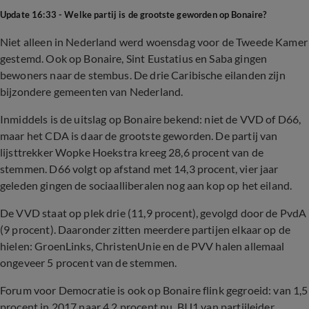
Update 16:33 - Welke partij is de grootste geworden op Bonaire?
Niet alleen in Nederland werd woensdag voor de Tweede Kamer
gestemd. Ook op Bonaire, Sint Eustatius en Saba gingen
bewoners naar de stembus. De drie Caribische eilanden zijn
bijzondere gemeenten van Nederland.
Inmiddels is de uitslag op Bonaire bekend: niet de VVD of D66,
maar het CDA is daar de grootste geworden. De partij van
lijsttrekker Wopke Hoekstra kreeg 28,6 procent van de
stemmen. D66 volgt op afstand met 14,3 procent, vier jaar
geleden gingen de sociaalliberalen nog aan kop op het eiland.
De VVD staat op plek drie (11,9 procent), gevolgd door de PvdA
(9 procent). Daaronder zitten meerdere partijen elkaar op de
hielen: GroenLinks, ChristenUnie en de PVV halen allemaal
ongeveer 5 procent van de stemmen.
Forum voor Democratie is ook op Bonaire flink gegroeid: van 1,5
procent in 2017 naar 4,2 procent nu. BIJ1 van partijleider