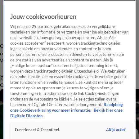
Jouw cookievoorkeuren
Wij en onze
29
partners gebruiken cookies en vergelijkbare
technieken om informatie te verzamelen over jou als gebruiker van
onze website(s), jouw gedrag en jouw apparaten. Als je „Alle
cookies accepteren” selecteert, worden trackingtechnologieën
Overzicht
Tip de
Laatste nieuws
Regionieuws
Het beste van Hart
ingeschakeld om onze advertenties en content te kunnen
redactie
personaliseren, onze producten en diensten te verbeteren en om
de prestaties van advertenties en content te meten. Als je
Volg Hart van Nederland
„Huidige keuze opslaan” selecteert of je toestemming intrekt,
worden deze trackingtechnologieën uitgeschakeld. We gebruiken
dan enkel functionele en essentiële cookies om de website goed te
Zoeken
laten functioneren en veilig te houden. Je kunt dit menu op ieder
Overzicht
Regio
Uitzendingen
Weer
Tip de redactie
Panel
Video's
moment opnieuw openen om je keuzes te wijzigen of om je
toestemming in te trekken door op de link Cookie-instellingen
onder aan de webpagina te klikken. Je selecties zullen overal
binnen onze Digitale Diensten worden doorgevoerd.
Raadpleeg
onze Cookieverklaring voor meer informatie.
Bekijk hier onze
Digitale Diensten.
Altijd actief
Functioneel & Essentieel