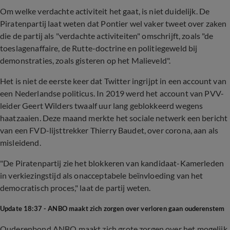
Om welke verdachte activiteit het gaat, is niet duidelijk. De
Piratenpartij laat weten dat Pontier wel vaker tweet over zaken
die de partij als "verdachte activiteiten" omschrijft, zoals "de
toeslagenaffaire, de Rutte-doctrine en politiegeweld bij
demonstraties, zoals gisteren op het Malieveld".
Het is niet de eerste keer dat Twitter ingrijpt in een account van
een Nederlandse politicus. In 2019 werd het account van PVV-
leider Geert Wilders twaalf uur lang geblokkeerd wegens
haatzaaien. Deze maand merkte het sociale netwerk een bericht
van een FVD-lijsttrekker Thierry Baudet, over corona, aan als
misleidend.
"De Piratenpartij zie het blokkeren van kandidaat-Kamerleden
in verkiezingstijd als onacceptabele beïnvloeding van het
democratisch proces," laat de partij weten.
Update 18:37 - ANBO maakt zich zorgen over verloren gaan ouderenstem
Ouderenbond ANBO maakt zich grote zorgen over het mogelijk