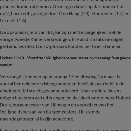
procent komen stemmen. Groningen komt op dat moment uit
op 2,1 procent, gevolgd door Den Haag (2,0), Eindhoven (1,7) en
Utrecht (1,6).
De opkomstcijfers van dit jaar zijn niet te vergelijken met de
vorige Tweede Kamerverkiezingen. Er kan ditmaal drie dagen
gestemd worden. De 70-plussers konden per brief stemmen.
Update 11:40 - Voorzitter Veiligheidsberaad stemt op maandag: 'een goede
vondst'
Vervroegd stemmen op maandag 15 en dinsdag 16 maart is
vooral bedoeld voor risicogroepen, zo heeft de overheid in de
afgelopen tijd steeds gecommuniceerd. Maar andere kiezers
mógen hun stem wel uitbrengen en dat deed onder meer Hubert
Bruls, burgemeester van Nijmegen en voorzitter van het
Veiligheidsberaad van burgemeesters. Hij stemde
maandagmorgen al in zijn gemeente.
Nijmegen vindt het belangrijk om aan te geven dat stemmen op