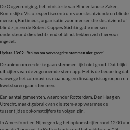
De Oogvereniging, het ministerie van Binnenlandse Zaken,
Koninklijke Visio, expertisecentrum voor slechtziende en blinde
mensen, Bartiméus, organisatie voor mensen die slechtziend of
blind zijn, en de Robert Coppes Stichting, die mensen
ondersteund die slechtziend of blind, hebben zich hiervoor
ingezet.
Update 13:02 - 'Animo om vervroegd te stemmen niet groot'
De animo om eerder te gaan stemmen lijkt niet groot. Dat blijkt
uit cijfers van de zogenoemde stem-app. Het is de bedoeling dat
vanwege het coronavirus maandag en dinsdag risicogroepen en
kwetsbaren gaan stemmen.
Een aantal gemeenten, waaronder Rotterdam, Den Haag en
Utrecht, maakt gebruik van die stem-app waarmee de
tussentijdse opkomstcijfers te volgen zijn.
In Amersfoort en Nijmegen lag het opkomstcijfer rond 12.00 uur
rond de 3 procent. In Rotterdam is rond het middaguur 0,9