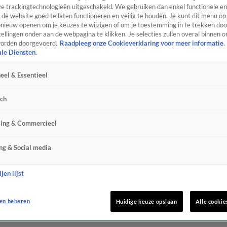
e trackingtechnologieën uitgeschakeld. We gebruiken dan enkel functionele en
de website goed te laten functioneren en veilig te houden. Je kunt dit menu op
ieuw openen om je keuzes te wijzigen of om je toestemming in te trekken door
ellingen onder aan de webpagina te klikken. Je selecties zullen overal binnen o
orden doorgevoerd.
Raadpleeg onze Cookieverklaring voor meer informatie.
ale Diensten.
eel & Essentieel
sch
sing & Commercieel
ng & Social media
jen lijst
en beheren
Huidige keuze opslaan
Alle cookie