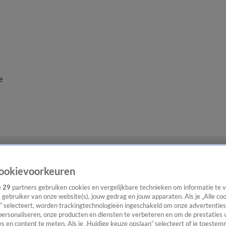
e
ookievoorkeuren
e
29
partners gebruiken cookies en vergelijkbare technieken om informatie te
s gebruiker van onze website(s), jouw gedrag en jouw apparaten. Als je „Alle co
” selecteert, worden trackingtechnologieën ingeschakeld om onze advertenties
personaliseren, onze producten en diensten te verbeteren en om de prestaties 
s en content te meten. Als je „Huidige keuze opslaan” selecteert of je toestemm