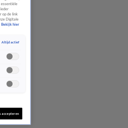
 essentiële
 ieder
 op de link
nze Digitale
Bekijk hier
Altijd actief
s accepteren