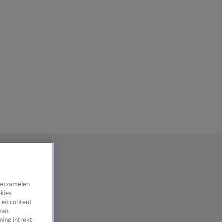
 verzamelen
okies
 en content
van
ing intrekt,