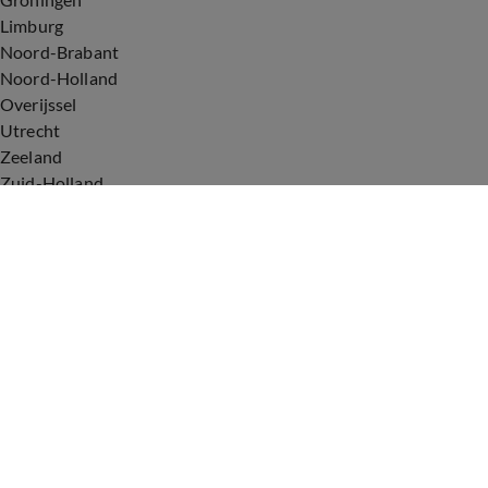
Limburg
Noord-Brabant
Noord-Holland
Overijssel
Utrecht
Zeeland
Zuid-Holland
Voorwaarden
Over ons
Privacyverklaring
Gebruiksvoorwaarden
Cookieverklaring
Digitale diensten
Cookie instellingen
Upod & Talpa Network
Adverteren
Vacatures
Publieksservice