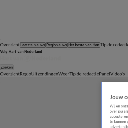
Overzicht
Tip de redacti
Laatste nieuws
Regionieuws
Het beste van Hart
Volg Hart van Nederland
Zoeken
Overzicht
Regio
Uitzendingen
Weer
Tip de redactie
Panel
Video's
Jouw c
Wij en onz
over jou al
accepteren
te kunnen 
advertentie