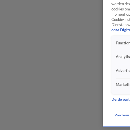
worden dez
cookies om 
moment opn
Cookie-inst
Diensten w
onze Digit
Function
Analyti
Adverti
Marketi
Derde parti
Voorkeur