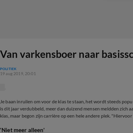
Van varkensboer naar basissch
POLITIEK
19 aug 2019, 20:01
Je baan inruilen om voor de klas te staan, het wordt steeds popul
is dit jaar verdubbeld, meer dan duizend mensen meldden zich aa
klas, maar begon zijn carrière op een hele andere plek. "Hiervoor
'Niet meer alleen'