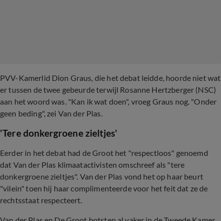
PVV-Kamerlid Dion Graus, die het debat leidde, hoorde niet wat
er tussen de twee gebeurde terwijl Rosanne Hertzberger (NSC)
aan het woord was. "Kan ik wat doen", vroeg Graus nog. "Onder
geen beding", zei Van der Plas.
'Tere donkergroene zieltjes'
Eerder in het debat had de Groot het "respectloos" genoemd
dat Van der Plas klimaatactivisten omschreef als "tere
donkergroene zieltjes". Van der Plas vond het op haar beurt
"vilein" toen hij haar complimenteerde voor het feit dat ze de
rechtsstaat respecteert.
Van der Plas en De Groot botsten al vaker in de Tweede Kamer.