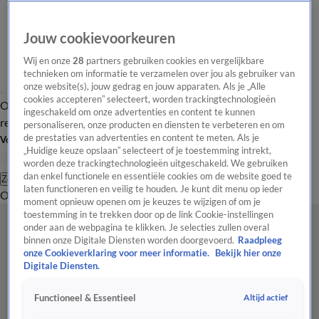
Jouw cookievoorkeuren
Wij en onze
28
partners gebruiken cookies en vergelijkbare
technieken om informatie te verzamelen over jou als gebruiker van
onze website(s), jouw gedrag en jouw apparaten. Als je „Alle
cookies accepteren” selecteert, worden trackingtechnologieën
Overzicht
Tip de
Laatste nieuws
Regionieuws
Het beste van Hart
ingeschakeld om onze advertenties en content te kunnen
redactie
personaliseren, onze producten en diensten te verbeteren en om
de prestaties van advertenties en content te meten. Als je
Volg Hart van Nederland
„Huidige keuze opslaan” selecteert of je toestemming intrekt,
worden deze trackingtechnologieën uitgeschakeld. We gebruiken
dan enkel functionele en essentiële cookies om de website goed te
Zoeken
laten functioneren en veilig te houden. Je kunt dit menu op ieder
Overzicht
Regio
Uitzendingen
Weer
Tip de redactie
Panel
Video's
moment opnieuw openen om je keuzes te wijzigen of om je
toestemming in te trekken door op de link Cookie-instellingen
onder aan de webpagina te klikken. Je selecties zullen overal
binnen onze Digitale Diensten worden doorgevoerd.
Raadpleeg
onze Cookieverklaring voor meer informatie.
Bekijk hier onze
Digitale Diensten.
Altijd actief
Functioneel & Essentieel