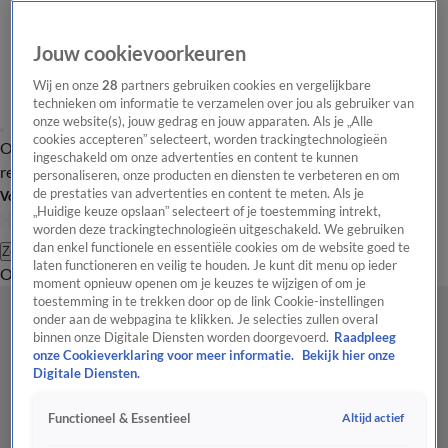
Jouw cookievoorkeuren
Wij en onze
28
partners gebruiken cookies en vergelijkbare
technieken om informatie te verzamelen over jou als gebruiker van
onze website(s), jouw gedrag en jouw apparaten. Als je „Alle
cookies accepteren” selecteert, worden trackingtechnologieën
Overzicht
Tip de
Laatste nieuws
Regionieuws
Het beste van Hart
ingeschakeld om onze advertenties en content te kunnen
redactie
personaliseren, onze producten en diensten te verbeteren en om
de prestaties van advertenties en content te meten. Als je
Volg Hart van Nederland
„Huidige keuze opslaan” selecteert of je toestemming intrekt,
worden deze trackingtechnologieën uitgeschakeld. We gebruiken
dan enkel functionele en essentiële cookies om de website goed te
Zoeken
laten functioneren en veilig te houden. Je kunt dit menu op ieder
Overzicht
Regio
Uitzendingen
Weer
Tip de redactie
Panel
Video's
moment opnieuw openen om je keuzes te wijzigen of om je
toestemming in te trekken door op de link Cookie-instellingen
onder aan de webpagina te klikken. Je selecties zullen overal
binnen onze Digitale Diensten worden doorgevoerd.
Raadpleeg
onze Cookieverklaring voor meer informatie.
Bekijk hier onze
Digitale Diensten.
Altijd actief
Functioneel & Essentieel