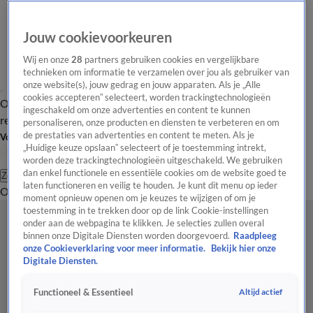
Jouw cookievoorkeuren
Wij en onze
28
partners gebruiken cookies en vergelijkbare
technieken om informatie te verzamelen over jou als gebruiker van
onze website(s), jouw gedrag en jouw apparaten. Als je „Alle
cookies accepteren” selecteert, worden trackingtechnologieën
Overzicht
Tip de
Laatste nieuws
Regionieuws
Het beste van Hart
ingeschakeld om onze advertenties en content te kunnen
redactie
personaliseren, onze producten en diensten te verbeteren en om
de prestaties van advertenties en content te meten. Als je
Volg Hart van Nederland
„Huidige keuze opslaan” selecteert of je toestemming intrekt,
worden deze trackingtechnologieën uitgeschakeld. We gebruiken
dan enkel functionele en essentiële cookies om de website goed te
Zoeken
laten functioneren en veilig te houden. Je kunt dit menu op ieder
Overzicht
Regio
Uitzendingen
Weer
Tip de redactie
Panel
Video's
moment opnieuw openen om je keuzes te wijzigen of om je
toestemming in te trekken door op de link Cookie-instellingen
onder aan de webpagina te klikken. Je selecties zullen overal
binnen onze Digitale Diensten worden doorgevoerd.
Raadpleeg
onze Cookieverklaring voor meer informatie.
Bekijk hier onze
Digitale Diensten.
Altijd actief
Functioneel & Essentieel