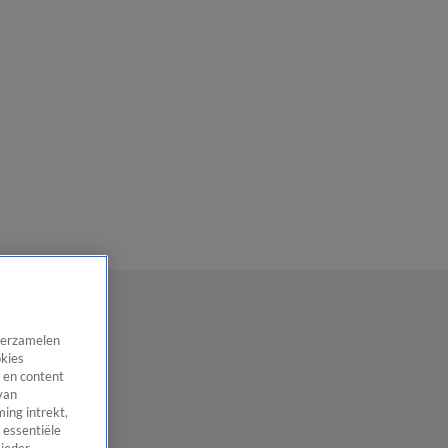
 verzamelen
okies
 en content
van
ing intrekt,
 essentiële