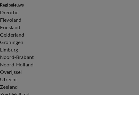
Regionieuws
Drenthe
Flevoland
Friesland
Gelderland
Groningen
Limburg
Noord-Brabant
Noord-Holland
Overijssel
Utrecht
Zeeland
Zuid-Holland
Voorwaarden
Over ons
Privacyverklaring
Gebruiksvoorwaarden
Cookieverklaring
Digitale diensten