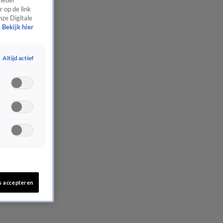
 ieder
 op de link
nze Digitale
Bekijk hier
Altijd actief
s accepteren