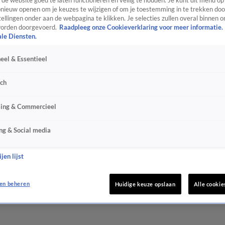
de website goed te laten functioneren en veilig te houden. Je kunt dit menu op
ieuw openen om je keuzes te wijzigen of om je toestemming in te trekken door
ellingen onder aan de webpagina te klikken. Je selecties zullen overal binnen o
orden doorgevoerd.
Raadpleeg onze Cookieverklaring voor meer informatie.
ale Diensten.
eel & Essentieel
sch
sing & Commercieel
ng & Social media
jen lijst
en beheren
Huidige keuze opslaan
Alle cookie