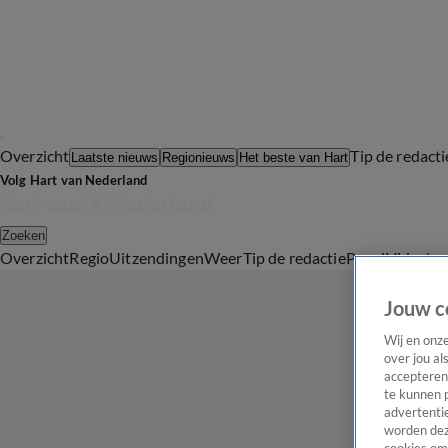
Overzicht
Tip de redacti
Laatste nieuws
Regionieuws
Het beste van Hart
Volg Hart van Nederland
Zoeken
Overzicht
Regio
Uitzendingen
Weer
Tip de redactie
Panel
Video's
Jouw c
Wij en onz
over jou al
accepteren
te kunnen 
advertentie
worden dez