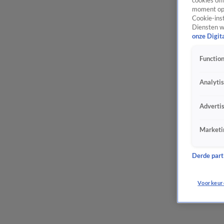
cookies om 
moment opn
Cookie-inst
Diensten w
onze Digit
Function
Analyti
Adverti
Marketi
Derde parti
Voorkeur