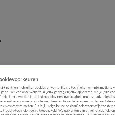
e
ookievoorkeuren
e
29
partners gebruiken cookies en vergelijkbare technieken om informatie te
s gebruiker van onze website(s), jouw gedrag en jouw apparaten. Als je „Alle co
” selecteert, worden trackingtechnologieën ingeschakeld om onze advertenties
personaliseren, onze producten en diensten te verbeteren en om de prestaties 
s en content te meten. Als je „Huidige keuze opslaan” selecteert of je toestemm
e trackingtechnologieën uitgeschakeld. We gebruiken dan enkel functionele en