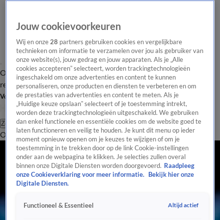
Jouw cookievoorkeuren
Wij en onze
28
partners gebruiken cookies en vergelijkbare
technieken om informatie te verzamelen over jou als gebruiker van
onze website(s), jouw gedrag en jouw apparaten. Als je „Alle
cookies accepteren” selecteert, worden trackingtechnologieën
Overzicht
Tip de
Laatste nieuws
Regionieuws
Het beste van Hart
ingeschakeld om onze advertenties en content te kunnen
redactie
personaliseren, onze producten en diensten te verbeteren en om
de prestaties van advertenties en content te meten. Als je
Volg Hart van Nederland
„Huidige keuze opslaan” selecteert of je toestemming intrekt,
worden deze trackingtechnologieën uitgeschakeld. We gebruiken
dan enkel functionele en essentiële cookies om de website goed te
Zoeken
laten functioneren en veilig te houden. Je kunt dit menu op ieder
Overzicht
Regio
Uitzendingen
Weer
Tip de redactie
Panel
Video's
moment opnieuw openen om je keuzes te wijzigen of om je
toestemming in te trekken door op de link Cookie-instellingen
onder aan de webpagina te klikken. Je selecties zullen overal
binnen onze Digitale Diensten worden doorgevoerd.
Raadpleeg
onze Cookieverklaring voor meer informatie.
Bekijk hier onze
Digitale Diensten.
Altijd actief
Functioneel & Essentieel