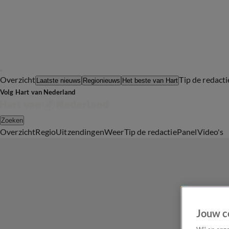
Overzicht
Tip de redacti
Laatste nieuws
Regionieuws
Het beste van Hart
Volg Hart van Nederland
Zoeken
Overzicht
Regio
Uitzendingen
Weer
Tip de redactie
Panel
Video's
Jouw c