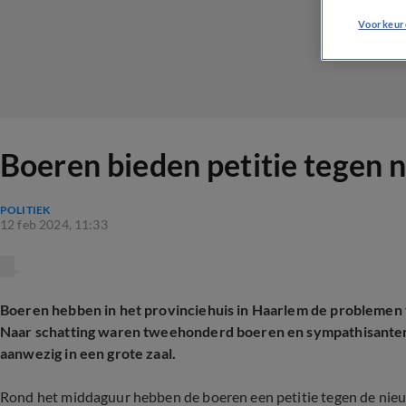
Voorkeur
Boeren bieden petitie tegen 
POLITIEK
12 feb 2024, 11:33
Boeren hebben in het provinciehuis in Haarlem de problemen 
Naar schatting waren tweehonderd boeren en sympathisanten 
aanwezig in een grote zaal.
Rond het middaguur hebben de boeren een petitie tegen de nieu