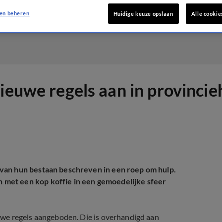
en beheren
Huidige keuze opslaan
Alle cookie
nieuwe regels aan in provinci
van hun bestaan beschreven in een roep om hulp.
met een kop koffie in een gemoedelijke sfeer
we regels aangeboden. Die is overhandigd aan