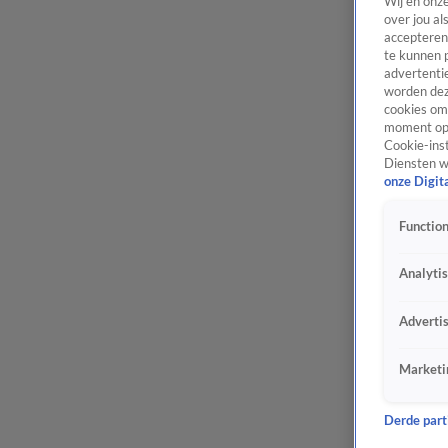
Wij en onz
over jou al
accepteren
te kunnen 
advertentie
worden dez
cookies om 
moment opn
Cookie-inst
Diensten w
onze Digit
Function
Analyti
Adverti
Marketi
Derde parti