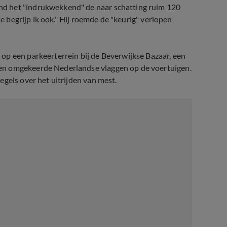
d het "indrukwekkend" de naar schatting ruim 120
ie begrijp ik ook." Hij roemde de "keurig" verlopen
op een parkeerterrein bij de Beverwijkse Bazaar, een
en omgekeerde Nederlandse vlaggen op de voertuigen.
gels over het uitrijden van mest.