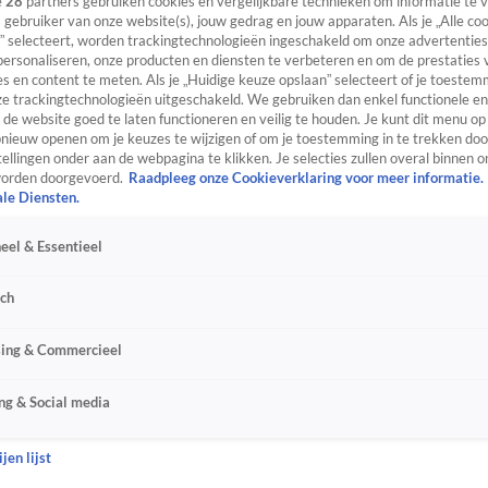
e
28
partners gebruiken cookies en vergelijkbare technieken om informatie te
s gebruiker van onze website(s), jouw gedrag en jouw apparaten. Als je „Alle co
” selecteert, worden trackingtechnologieën ingeschakeld om onze advertenties
personaliseren, onze producten en diensten te verbeteren en om de prestaties 
s en content te meten. Als je „Huidige keuze opslaan” selecteert of je toestemm
e trackingtechnologieën uitgeschakeld. We gebruiken dan enkel functionele en
de website goed te laten functioneren en veilig te houden. Je kunt dit menu op
ieuw openen om je keuzes te wijzigen of om je toestemming in te trekken door
ellingen onder aan de webpagina te klikken. Je selecties zullen overal binnen o
orden doorgevoerd.
Raadpleeg onze Cookieverklaring voor meer informatie.
ale Diensten.
eel & Essentieel
sch
sing & Commercieel
ng & Social media
jen lijst