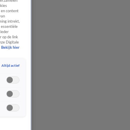
 verzamelen
okies
 en content
van
ing intrekt,
 essentiële
 ieder
 op de link
nze Digitale
Bekijk hier
Altijd actief