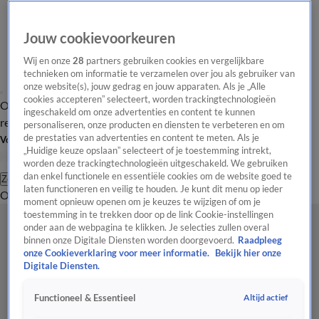
Jouw cookievoorkeuren
Wij en onze
28
partners gebruiken cookies en vergelijkbare
technieken om informatie te verzamelen over jou als gebruiker van
onze website(s), jouw gedrag en jouw apparaten. Als je „Alle
cookies accepteren” selecteert, worden trackingtechnologieën
Overzicht
Tip de
Laatste nieuws
Regionieuws
Het beste van Hart
ingeschakeld om onze advertenties en content te kunnen
redactie
personaliseren, onze producten en diensten te verbeteren en om
de prestaties van advertenties en content te meten. Als je
Volg Hart van Nederland
„Huidige keuze opslaan” selecteert of je toestemming intrekt,
worden deze trackingtechnologieën uitgeschakeld. We gebruiken
dan enkel functionele en essentiële cookies om de website goed te
Zoeken
laten functioneren en veilig te houden. Je kunt dit menu op ieder
Overzicht
Regio
Uitzendingen
Weer
Tip de redactie
Panel
Video's
moment opnieuw openen om je keuzes te wijzigen of om je
toestemming in te trekken door op de link Cookie-instellingen
onder aan de webpagina te klikken. Je selecties zullen overal
binnen onze Digitale Diensten worden doorgevoerd.
Raadpleeg
onze Cookieverklaring voor meer informatie.
Bekijk hier onze
Digitale Diensten.
Altijd actief
Functioneel & Essentieel