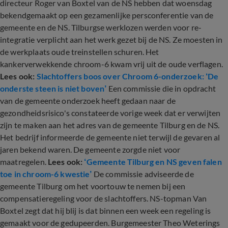
directeur Roger van Boxtel van de NS hebben dat woensdag
bekendgemaakt op een gezamenlijke persconferentie van de
gemeente en de NS. Tilburgse werklozen werden voor re-
integratie verplicht aan het werk gezet bij de NS. Ze moesten in
de werkplaats oude treinstellen schuren. Het
kankerverwekkende chroom-6 kwam vrij uit de oude verflagen.
Lees ook:
Slachtoffers boos over Chroom 6-onderzoek: ‘De
onderste steen is niet boven’
Een commissie die in opdracht
van de gemeente onderzoek heeft gedaan naar de
gezondheidsrisico's constateerde vorige week dat er verwijten
zijn te maken aan het adres van de gemeente Tilburg en de NS.
Het bedrijf informeerde de gemeente niet terwijl de gevaren al
jaren bekend waren. De gemeente zorgde niet voor
maatregelen.
Lees ook:
‘Gemeente Tilburg en NS geven falen
toe in chroom-6 kwestie’
De commissie adviseerde de
gemeente Tilburg om het voortouw te nemen bij een
compensatieregeling voor de slachtoffers. NS-topman Van
Boxtel zegt dat hij blij is dat binnen een week een regeling is
gemaakt voor de gedupeerden. Burgemeester Theo Weterings