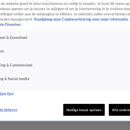
de website goed te laten functioneren en veilig te houden. Je kunt dit menu op
ieuw openen om je keuzes te wijzigen of om je toestemming in te trekken door
ellingen onder aan de webpagina te klikken. Je selecties zullen overal binnen o
orden doorgevoerd.
Raadpleeg onze Cookieverklaring voor meer informatie.
ale Diensten.
eel & Essentieel
sch
sing & Commercieel
ng & Social media
jen lijst
en beheren
Huidige keuze opslaan
Alle cookie