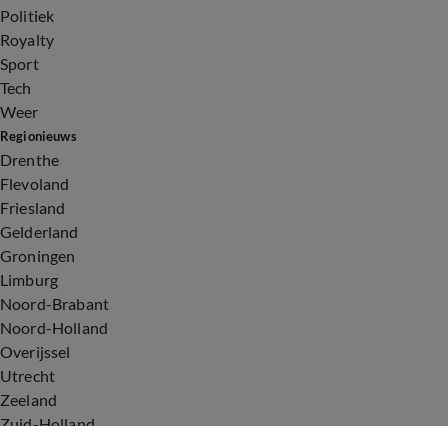
Politiek
Royalty
Sport
Tech
Weer
Regionieuws
Drenthe
Flevoland
Friesland
Gelderland
Groningen
Limburg
Noord-Brabant
Noord-Holland
Overijssel
Utrecht
Zeeland
Zuid-Holland