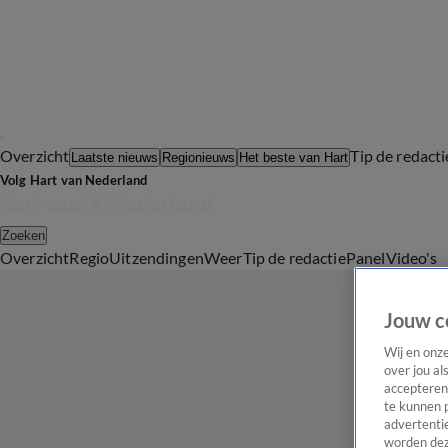
Overzicht
Tip de redacti
Laatste nieuws
Regionieuws
Het beste van Hart
Volg Hart van Nederland
Zoeken
Overzicht
Regio
Uitzendingen
Weer
Tip de redactie
Panel
Video's
Jouw c
Wij en onz
over jou al
accepteren
te kunnen 
advertentie
worden dez