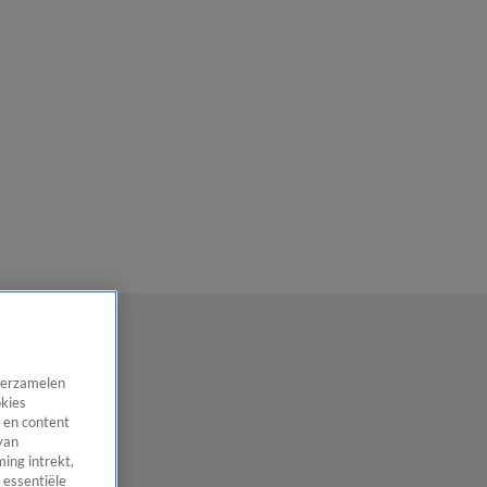
 verzamelen
okies
 en content
van
ing intrekt,
 essentiële