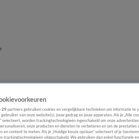
e
ookievoorkeuren
e
29
partners gebruiken cookies en vergelijkbare technieken om informatie te
s gebruiker van onze website(s), jouw gedrag en jouw apparaten. Als je „Alle co
” selecteert, worden trackingtechnologieën ingeschakeld om onze advertenties
personaliseren, onze producten en diensten te verbeteren en om de prestaties 
s en content te meten. Als je „Huidige keuze opslaan” selecteert of je toestemm
e trackingtechnologieën uitgeschakeld. We gebruiken dan enkel functionele en