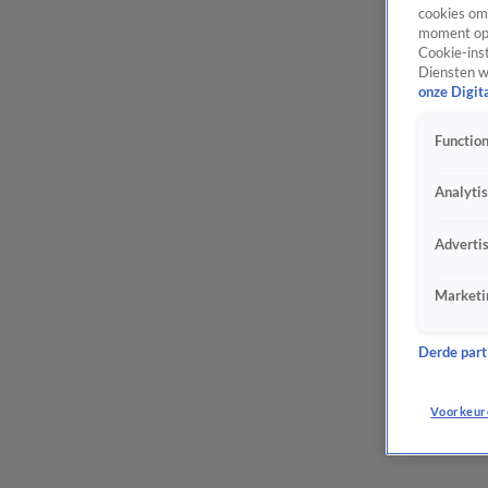
cookies om 
moment opn
Cookie-inst
Diensten w
onze Digit
Function
Analyti
Adverti
Marketi
Derde parti
Voorkeur