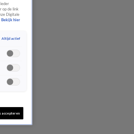
 ieder
 op de link
nze Digitale
Bekijk hier
Altijd actief
s accepteren