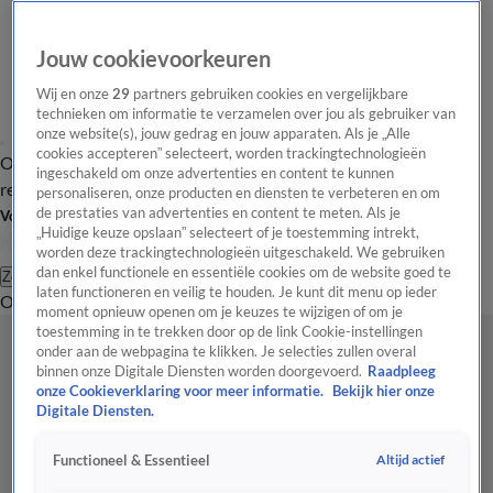
Jouw cookievoorkeuren
Wij en onze
29
partners gebruiken cookies en vergelijkbare
technieken om informatie te verzamelen over jou als gebruiker van
onze website(s), jouw gedrag en jouw apparaten. Als je „Alle
cookies accepteren” selecteert, worden trackingtechnologieën
Overzicht
Tip de
Laatste nieuws
Regionieuws
Het beste van Hart
ingeschakeld om onze advertenties en content te kunnen
redactie
personaliseren, onze producten en diensten te verbeteren en om
de prestaties van advertenties en content te meten. Als je
Volg Hart van Nederland
„Huidige keuze opslaan” selecteert of je toestemming intrekt,
worden deze trackingtechnologieën uitgeschakeld. We gebruiken
dan enkel functionele en essentiële cookies om de website goed te
Zoeken
laten functioneren en veilig te houden. Je kunt dit menu op ieder
Overzicht
Regio
Uitzendingen
Weer
Tip de redactie
Panel
Video's
moment opnieuw openen om je keuzes te wijzigen of om je
toestemming in te trekken door op de link Cookie-instellingen
onder aan de webpagina te klikken. Je selecties zullen overal
binnen onze Digitale Diensten worden doorgevoerd.
Raadpleeg
onze Cookieverklaring voor meer informatie.
Bekijk hier onze
Digitale Diensten.
Altijd actief
Functioneel & Essentieel