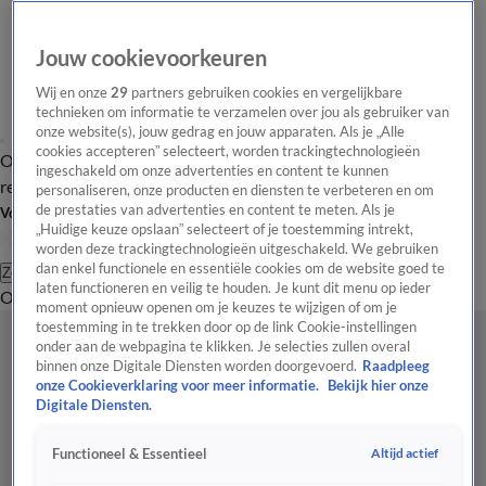
Jouw cookievoorkeuren
Wij en onze
29
partners gebruiken cookies en vergelijkbare
technieken om informatie te verzamelen over jou als gebruiker van
onze website(s), jouw gedrag en jouw apparaten. Als je „Alle
cookies accepteren” selecteert, worden trackingtechnologieën
Overzicht
Tip de
Laatste nieuws
Regionieuws
Het beste van Hart
ingeschakeld om onze advertenties en content te kunnen
redactie
personaliseren, onze producten en diensten te verbeteren en om
de prestaties van advertenties en content te meten. Als je
Volg Hart van Nederland
„Huidige keuze opslaan” selecteert of je toestemming intrekt,
worden deze trackingtechnologieën uitgeschakeld. We gebruiken
dan enkel functionele en essentiële cookies om de website goed te
Zoeken
laten functioneren en veilig te houden. Je kunt dit menu op ieder
Overzicht
Regio
Uitzendingen
Weer
Tip de redactie
Panel
Video's
moment opnieuw openen om je keuzes te wijzigen of om je
toestemming in te trekken door op de link Cookie-instellingen
onder aan de webpagina te klikken. Je selecties zullen overal
binnen onze Digitale Diensten worden doorgevoerd.
Raadpleeg
onze Cookieverklaring voor meer informatie.
Bekijk hier onze
Digitale Diensten.
Altijd actief
Functioneel & Essentieel