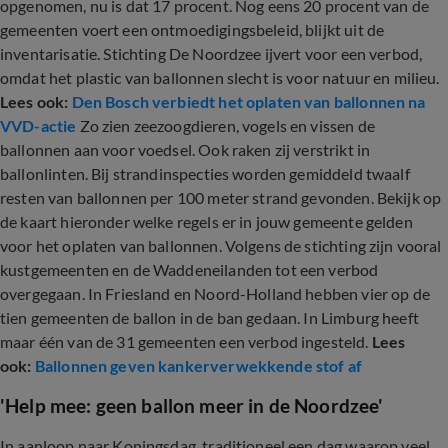
opgenomen, nu is dat 17 procent. Nog eens 20 procent van de
gemeenten voert een ontmoedigingsbeleid, blijkt uit de
inventarisatie. Stichting De Noordzee ijvert voor een verbod,
omdat het plastic van ballonnen slecht is voor natuur en milieu.
Lees ook:
Den Bosch verbiedt het oplaten van ballonnen na
VVD-actie
Zo zien zeezoogdieren, vogels en vissen de
ballonnen aan voor voedsel. Ook raken zij verstrikt in
ballonlinten. Bij strandinspecties worden gemiddeld twaalf
resten van ballonnen per 100 meter strand gevonden. Bekijk op
de kaart hieronder welke regels er in jouw gemeente gelden
voor het oplaten van ballonnen. Volgens de stichting zijn vooral
kustgemeenten en de Waddeneilanden tot een verbod
overgegaan. In Friesland en Noord-Holland hebben vier op de
tien gemeenten de ballon in de ban gedaan. In Limburg heeft
maar één van de 31 gemeenten een verbod ingesteld.
Lees
ook:
Ballonnen geven kankerverwekkende stof af
'Help mee: geen ballon meer in de Noordzee'
In aanloop naar Koningsdag, traditioneel een dag waarop veel