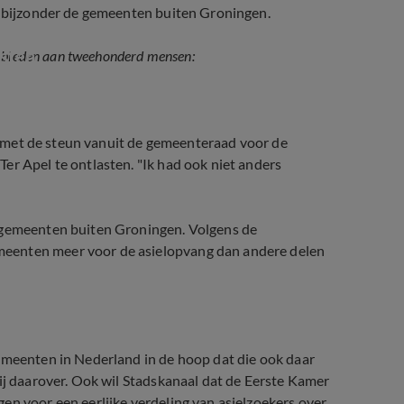
et bijzonder de gemeenten buiten Groningen.
asten
k bieden aan tweehonderd mensen:
ijn met de steun vanuit de gemeenteraad voor de
er Apel te ontlasten. "Ik had ook niet anders
n gemeenten buiten Groningen. Volgens de
meenten meer voor de asielopvang dan andere delen
gemeenten in Nederland in de hoop dat die ook daar
hij daarover. Ook wil Stadskanaal dat de Eerste Kamer
en voor een eerlijke verdeling van asielzoekers over