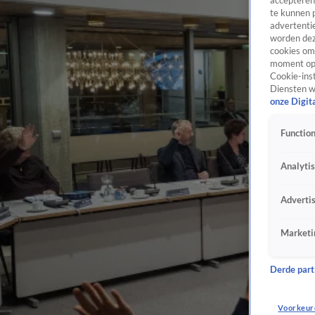
accepteren
te kunnen 
advertentie
worden dez
cookies om 
moment opn
Cookie-inst
Diensten w
onze Digit
Function
Analyti
Adverti
Marketi
Derde parti
Voorkeur