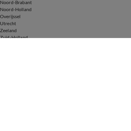
Noord-Brabant
Noord-Holland
Overijssel
Utrecht
Zeeland
Zuid-Holland
Voorwaarden
Over ons
Privacyverklaring
Gebruiksvoorwaarden
Cookieverklaring
Digitale diensten
Cookie instellingen
Upod & Talpa Network
Adverteren
Vacatures
Publieksservice
Tip de redactie
Correcties en aanvullingen