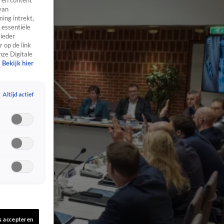
 en content
van
ing intrekt,
 essentiële
 ieder
 op de link
nze Digitale
Bekijk hier
Altijd actief
s accepteren