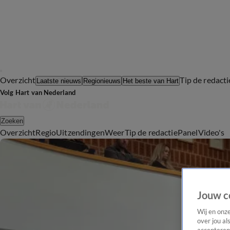
Overzicht
Tip de redacti
Laatste nieuws
Regionieuws
Het beste van Hart
Volg Hart van Nederland
Zoeken
Overzicht
Regio
Uitzendingen
Weer
Tip de redactie
Panel
Video's
Jouw c
Wij en onz
over jou al