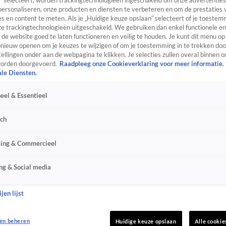
” selecteert, worden trackingtechnologieën ingeschakeld om onze advertenties
personaliseren, onze producten en diensten te verbeteren en om de prestaties 
s en content te meten. Als je „Huidige keuze opslaan” selecteert of je toestemm
e trackingtechnologieën uitgeschakeld. We gebruiken dan enkel functionele en
de website goed te laten functioneren en veilig te houden. Je kunt dit menu op
ieuw openen om je keuzes te wijzigen of om je toestemming in te trekken door
ellingen onder aan de webpagina te klikken. Je selecties zullen overal binnen o
orden doorgevoerd.
Raadpleeg onze Cookieverklaring voor meer informatie.
ale Diensten.
eel & Essentieel
sch
sing & Commercieel
ng & Social media
jen lijst
en beheren
Huidige keuze opslaan
Alle cookie