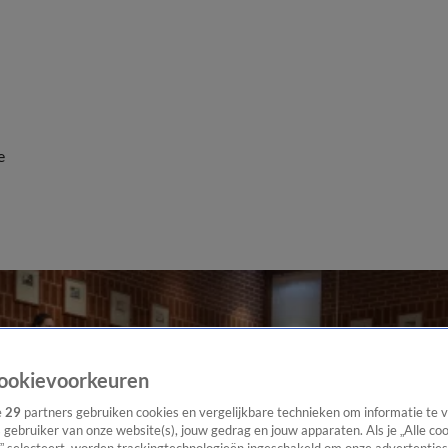
e
ookievoorkeuren
e
29
partners gebruiken cookies en vergelijkbare technieken om informatie te
s gebruiker van onze website(s), jouw gedrag en jouw apparaten. Als je „Alle co