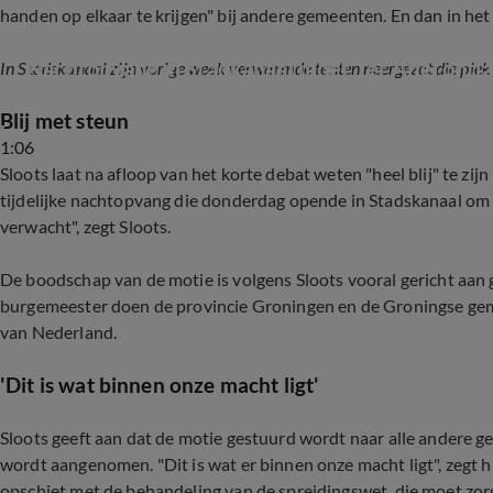
handen op elkaar te krijgen" bij andere gemeenten. En dan in h
Nachtopvang in Stadkanaal moet Ter Apel ontl
In Stadskanaal zijn vorige week verwarmde tenten neergezet die ple
Blij met steun
1:06
Sloots laat na afloop van het korte debat weten "heel blij" te z
tijdelijke nachtopvang die donderdag opende in Stadskanaal om T
verwacht", zegt Sloots.
De boodschap van de motie is volgens Sloots vooral gericht aa
burgemeester doen de provincie Groningen en de Groningse ge
van Nederland.
'Dit is wat binnen onze macht ligt'
Sloots geeft aan dat de motie gestuurd wordt naar alle andere 
wordt aangenomen. "Dit is wat er binnen onze macht ligt", zegt 
opschiet met de behandeling van de spreidingswet, die moet zorg