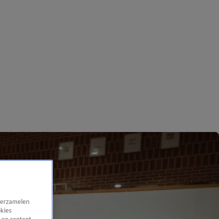
 verzamelen
okies