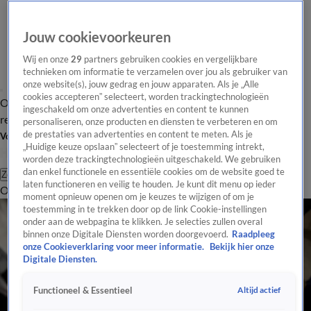
Jouw cookievoorkeuren
Wij en onze
29
partners gebruiken cookies en vergelijkbare
technieken om informatie te verzamelen over jou als gebruiker van
onze website(s), jouw gedrag en jouw apparaten. Als je „Alle
cookies accepteren” selecteert, worden trackingtechnologieën
Overzicht
Tip de
Laatste nieuws
Regionieuws
Het beste van Hart
ingeschakeld om onze advertenties en content te kunnen
redactie
personaliseren, onze producten en diensten te verbeteren en om
de prestaties van advertenties en content te meten. Als je
Volg Hart van Nederland
„Huidige keuze opslaan” selecteert of je toestemming intrekt,
worden deze trackingtechnologieën uitgeschakeld. We gebruiken
dan enkel functionele en essentiële cookies om de website goed te
Zoeken
laten functioneren en veilig te houden. Je kunt dit menu op ieder
Overzicht
Regio
Uitzendingen
Weer
Tip de redactie
Panel
Video's
moment opnieuw openen om je keuzes te wijzigen of om je
toestemming in te trekken door op de link Cookie-instellingen
onder aan de webpagina te klikken. Je selecties zullen overal
binnen onze Digitale Diensten worden doorgevoerd.
Raadpleeg
onze Cookieverklaring voor meer informatie.
Bekijk hier onze
Digitale Diensten.
Altijd actief
Functioneel & Essentieel