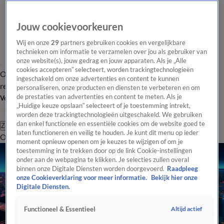
Jouw cookievoorkeuren
Wij en onze
29
partners gebruiken cookies en vergelijkbare
technieken om informatie te verzamelen over jou als gebruiker van
onze website(s), jouw gedrag en jouw apparaten. Als je „Alle
cookies accepteren” selecteert, worden trackingtechnologieën
Overzicht
Tip de
Laatste nieuws
Regionieuws
Het beste van Hart
ingeschakeld om onze advertenties en content te kunnen
redactie
personaliseren, onze producten en diensten te verbeteren en om
de prestaties van advertenties en content te meten. Als je
Volg Hart van Nederland
„Huidige keuze opslaan” selecteert of je toestemming intrekt,
worden deze trackingtechnologieën uitgeschakeld. We gebruiken
dan enkel functionele en essentiële cookies om de website goed te
Zoeken
laten functioneren en veilig te houden. Je kunt dit menu op ieder
Overzicht
Regio
Uitzendingen
Weer
Tip de redactie
Panel
Video's
moment opnieuw openen om je keuzes te wijzigen of om je
toestemming in te trekken door op de link Cookie-instellingen
onder aan de webpagina te klikken. Je selecties zullen overal
binnen onze Digitale Diensten worden doorgevoerd.
Raadpleeg
onze Cookieverklaring voor meer informatie.
Bekijk hier onze
Digitale Diensten.
Altijd actief
Functioneel & Essentieel