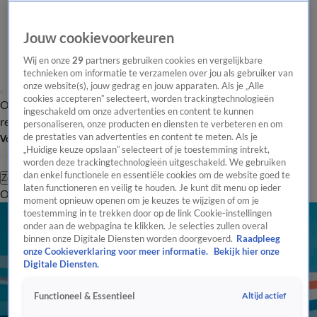
Jouw cookievoorkeuren
Wij en onze
29
partners gebruiken cookies en vergelijkbare
technieken om informatie te verzamelen over jou als gebruiker van
onze website(s), jouw gedrag en jouw apparaten. Als je „Alle
cookies accepteren” selecteert, worden trackingtechnologieën
Overzicht
Tip de
Laatste nieuws
Regionieuws
Het beste van Hart
ingeschakeld om onze advertenties en content te kunnen
redactie
personaliseren, onze producten en diensten te verbeteren en om
de prestaties van advertenties en content te meten. Als je
Volg Hart van Nederland
„Huidige keuze opslaan” selecteert of je toestemming intrekt,
worden deze trackingtechnologieën uitgeschakeld. We gebruiken
dan enkel functionele en essentiële cookies om de website goed te
Zoeken
laten functioneren en veilig te houden. Je kunt dit menu op ieder
Overzicht
Regio
Uitzendingen
Weer
Tip de redactie
Panel
Video's
moment opnieuw openen om je keuzes te wijzigen of om je
toestemming in te trekken door op de link Cookie-instellingen
onder aan de webpagina te klikken. Je selecties zullen overal
binnen onze Digitale Diensten worden doorgevoerd.
Raadpleeg
onze Cookieverklaring voor meer informatie.
Bekijk hier onze
Digitale Diensten.
Altijd actief
Functioneel & Essentieel