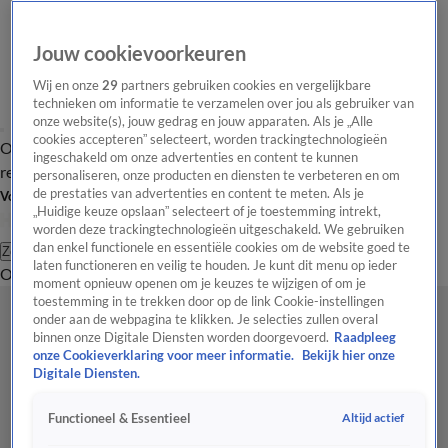
Jouw cookievoorkeuren
Wij en onze
29
partners gebruiken cookies en vergelijkbare
technieken om informatie te verzamelen over jou als gebruiker van
onze website(s), jouw gedrag en jouw apparaten. Als je „Alle
cookies accepteren” selecteert, worden trackingtechnologieën
Overzicht
Tip de
Laatste nieuws
Regionieuws
Het beste van Hart
ingeschakeld om onze advertenties en content te kunnen
redactie
personaliseren, onze producten en diensten te verbeteren en om
de prestaties van advertenties en content te meten. Als je
Volg Hart van Nederland
„Huidige keuze opslaan” selecteert of je toestemming intrekt,
worden deze trackingtechnologieën uitgeschakeld. We gebruiken
dan enkel functionele en essentiële cookies om de website goed te
Zoeken
laten functioneren en veilig te houden. Je kunt dit menu op ieder
Overzicht
Regio
Uitzendingen
Weer
Tip de redactie
Panel
Video's
moment opnieuw openen om je keuzes te wijzigen of om je
toestemming in te trekken door op de link Cookie-instellingen
onder aan de webpagina te klikken. Je selecties zullen overal
binnen onze Digitale Diensten worden doorgevoerd.
Raadpleeg
onze Cookieverklaring voor meer informatie.
Bekijk hier onze
Digitale Diensten.
Altijd actief
Functioneel & Essentieel