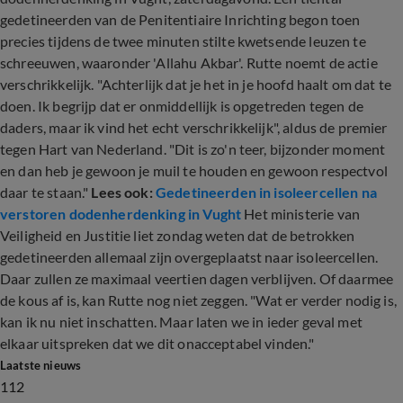
gedetineerden van de Penitentiaire Inrichting begon toen
precies tijdens de twee minuten stilte kwetsende leuzen te
schreeuwen, waaronder 'Allahu Akbar'. Rutte noemt de actie
verschrikkelijk. "Achterlijk dat je het in je hoofd haalt om dat te
doen. Ik begrijp dat er onmiddellijk is opgetreden tegen de
daders, maar ik vind het echt verschrikkelijk", aldus de premier
tegen Hart van Nederland. "Dit is zo'n teer, bijzonder moment
en dan heb je gewoon je muil te houden en gewoon respectvol
daar te staan."
Lees ook:
Gedetineerden in isoleercellen na
verstoren dodenherdenking in Vught
Het ministerie van
Veiligheid en Justitie liet zondag weten dat de betrokken
gedetineerden allemaal zijn overgeplaatst naar isoleercellen.
Daar zullen ze maximaal veertien dagen verblijven. Of daarmee
de kous af is, kan Rutte nog niet zeggen. "Wat er verder nodig is,
kan ik nu niet inschatten. Maar laten we in ieder geval met
elkaar uitspreken dat we dit onacceptabel vinden."
Laatste nieuws
112