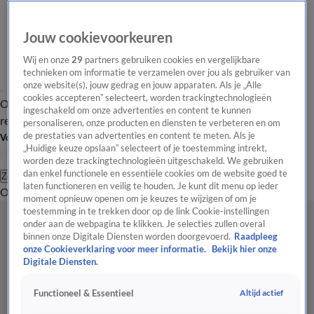
Jouw cookievoorkeuren
Wij en onze
29
partners gebruiken cookies en vergelijkbare
technieken om informatie te verzamelen over jou als gebruiker van
onze website(s), jouw gedrag en jouw apparaten. Als je „Alle
cookies accepteren” selecteert, worden trackingtechnologieën
Overzicht
Tip de
Laatste nieuws
Regionieuws
Het beste van Hart
ingeschakeld om onze advertenties en content te kunnen
redactie
personaliseren, onze producten en diensten te verbeteren en om
de prestaties van advertenties en content te meten. Als je
Volg Hart van Nederland
„Huidige keuze opslaan” selecteert of je toestemming intrekt,
worden deze trackingtechnologieën uitgeschakeld. We gebruiken
dan enkel functionele en essentiële cookies om de website goed te
Zoeken
laten functioneren en veilig te houden. Je kunt dit menu op ieder
Overzicht
Regio
Uitzendingen
Weer
Tip de redactie
Panel
Video's
moment opnieuw openen om je keuzes te wijzigen of om je
toestemming in te trekken door op de link Cookie-instellingen
onder aan de webpagina te klikken. Je selecties zullen overal
binnen onze Digitale Diensten worden doorgevoerd.
Raadpleeg
onze Cookieverklaring voor meer informatie.
Bekijk hier onze
Digitale Diensten.
Altijd actief
Functioneel & Essentieel