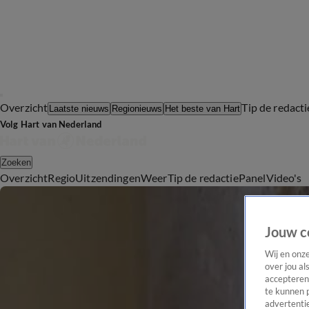
Overzicht
Tip de redacti
Laatste nieuws
Regionieuws
Het beste van Hart
Volg Hart van Nederland
Zoeken
Overzicht
Regio
Uitzendingen
Weer
Tip de redactie
Panel
Video's
Jouw c
Wij en onz
over jou al
accepteren
te kunnen 
advertentie