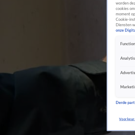
worden dez
cookies om 
moment opn
Cookie-inst
Diensten w
onze Digit
Function
Analyti
Adverti
Marketi
Derde parti
Voorkeur