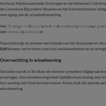
Instituut Mijnbouwschade Groningen en de Nationaal Coördina
de Commissie Bijzondere Situaties en het Interventieteam Vast
voortgang van de schadeafhandeling.
Boer Peter heeft schade aan mestkelder door a
Veel Groningers hebben schade door de aardbevingen vanwege gaswinnin
stal niet betalen
ieder moment kan instorten:
Daarna brengt de premier een bezoek aan het dorpsteam en de 
1:17
Garrelsweer om te horen over hun werkzaamheden en ervaringen
Overnachting in wisselwoning
Tenslotte wordt in Ten Boer de minister-president bijgepraat d
ervaringen. Een wisselwoning biedt tijdelijke huisvesting voor 
hun woning niet thuis kunnen wonen. Rutte sluit zijn bezoek aa
wisselwoning.