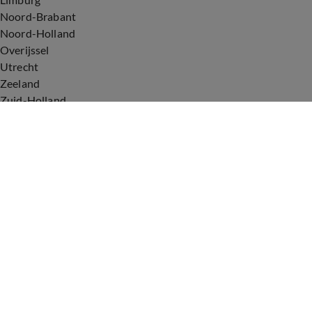
Noord-Brabant
Noord-Holland
Overijssel
Utrecht
Zeeland
Zuid-Holland
Voorwaarden
Over ons
Privacyverklaring
Gebruiksvoorwaarden
Cookieverklaring
Digitale diensten
Cookie instellingen
Upod & Talpa Network
Adverteren
Vacatures
Publieksservice
Tip de redactie