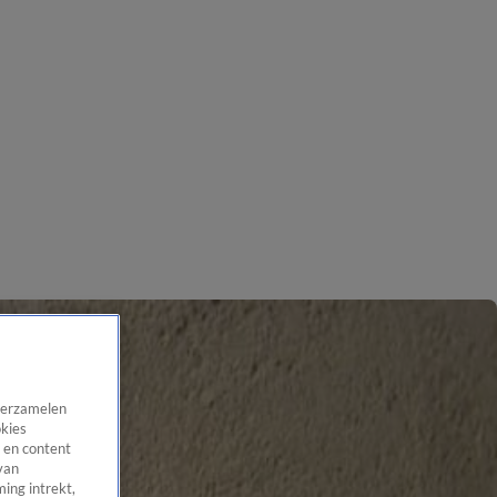
 verzamelen
okies
 en content
van
ing intrekt,