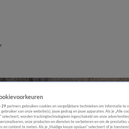
e
ookievoorkeuren
e
29
partners gebruiken cookies en vergelijkbare technieken om informatie te
s gebruiker van onze website(s), jouw gedrag en jouw apparaten. Als je „Alle co
” selecteert, worden trackingtechnologieën ingeschakeld om onze advertenties
personaliseren, onze producten en diensten te verbeteren en om de prestaties 
s en content te meten. Als je „Huidige keuze opslaan” selecteert of je toestemm