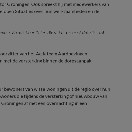
tor Groningen. Ook spreekt hij met medewerkers van
gelopen Situaties over hun werkzaamheden en de
ardbevingen, maar overheid wil nieuwe 
g. Zo ook boer Peter, die al jaren vreest dat zijn stal
voorzitter van het Actieteam Aardbevingen
 met de versterking binnen de dorpsaanpak.
oor bewoners van wisselwoningen uit de regio over hun
bewoners die tijdens de versterking of nieuwbouw van
n Groningen af met een overnachting in een