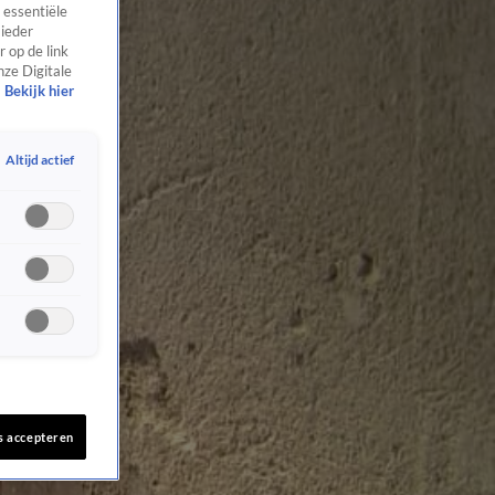
 essentiële
 ieder
 op de link
nze Digitale
Bekijk hier
Altijd actief
s accepteren