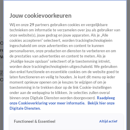
Jouw cookievoorkeuren
Wij en onze
29
partners gebruiken cookies en vergelijkbare
technieken om informatie te verzamelen over jou als gebruiker van
onze website(s), jouw gedrag en jouw apparaten. Als je „Alle
cookies accepteren” selecteert, worden trackingtechnologieën
Overzicht
Tip de
Laatste nieuws
Regionieuws
Het beste van Hart
ingeschakeld om onze advertenties en content te kunnen
redactie
personaliseren, onze producten en diensten te verbeteren en om
de prestaties van advertenties en content te meten. Als je
Volg Hart van Nederland
„Huidige keuze opslaan” selecteert of je toestemming intrekt,
worden deze trackingtechnologieën uitgeschakeld. We gebruiken
dan enkel functionele en essentiële cookies om de website goed te
Zoeken
laten functioneren en veilig te houden. Je kunt dit menu op ieder
Overzicht
Regio
Uitzendingen
Weer
Tip de redactie
Panel
Video's
moment opnieuw openen om je keuzes te wijzigen of om je
toestemming in te trekken door op de link Cookie-instellingen
onder aan de webpagina te klikken. Je selecties zullen overal
binnen onze Digitale Diensten worden doorgevoerd.
Raadpleeg
onze Cookieverklaring voor meer informatie.
Bekijk hier onze
Digitale Diensten.
Altijd actief
Functioneel & Essentieel