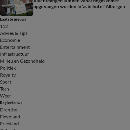
Vluchtelingen kunnen vanaf begin zomer
opgevangen worden in 'asielhotel' Albergen
Laatste nieuws
112
Advies & Tips
Economie
Entertainment
Infrastructuur
Milieu en Gezondheid
Politiek
Royalty
Sport
Tech
Weer
Regionieuws
Drenthe
Flevoland
Friesland