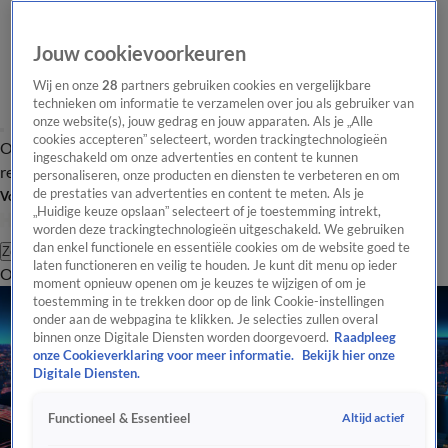
Jouw cookievoorkeuren
Wij en onze
28
partners gebruiken cookies en vergelijkbare
technieken om informatie te verzamelen over jou als gebruiker van
onze website(s), jouw gedrag en jouw apparaten. Als je „Alle
cookies accepteren” selecteert, worden trackingtechnologieën
Overzicht
Tip de
Laatste nieuws
Regionieuws
Het beste van Hart
ingeschakeld om onze advertenties en content te kunnen
redactie
personaliseren, onze producten en diensten te verbeteren en om
de prestaties van advertenties en content te meten. Als je
Volg Hart van Nederland
„Huidige keuze opslaan” selecteert of je toestemming intrekt,
worden deze trackingtechnologieën uitgeschakeld. We gebruiken
dan enkel functionele en essentiële cookies om de website goed te
Zoeken
laten functioneren en veilig te houden. Je kunt dit menu op ieder
Overzicht
Regio
Uitzendingen
Weer
Tip de redactie
Panel
Video's
moment opnieuw openen om je keuzes te wijzigen of om je
toestemming in te trekken door op de link Cookie-instellingen
onder aan de webpagina te klikken. Je selecties zullen overal
binnen onze Digitale Diensten worden doorgevoerd.
Raadpleeg
onze Cookieverklaring voor meer informatie.
Bekijk hier onze
Digitale Diensten.
Altijd actief
Functioneel & Essentieel