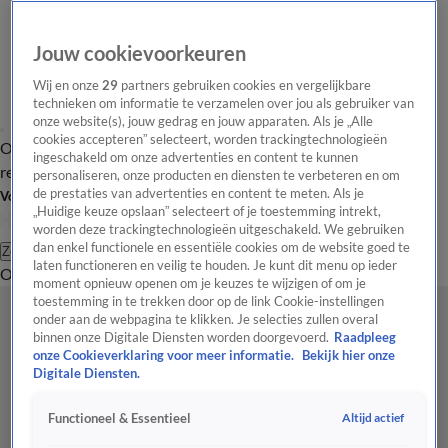
Jouw cookievoorkeuren
Wij en onze
29
partners gebruiken cookies en vergelijkbare
technieken om informatie te verzamelen over jou als gebruiker van
onze website(s), jouw gedrag en jouw apparaten. Als je „Alle
cookies accepteren” selecteert, worden trackingtechnologieën
Overzicht
Tip de
Laatste nieuws
Regionieuws
Het beste van Hart
ingeschakeld om onze advertenties en content te kunnen
redactie
personaliseren, onze producten en diensten te verbeteren en om
de prestaties van advertenties en content te meten. Als je
Volg Hart van Nederland
„Huidige keuze opslaan” selecteert of je toestemming intrekt,
worden deze trackingtechnologieën uitgeschakeld. We gebruiken
dan enkel functionele en essentiële cookies om de website goed te
Zoeken
laten functioneren en veilig te houden. Je kunt dit menu op ieder
Overzicht
Regio
Uitzendingen
Weer
Tip de redactie
Panel
Video's
moment opnieuw openen om je keuzes te wijzigen of om je
toestemming in te trekken door op de link Cookie-instellingen
onder aan de webpagina te klikken. Je selecties zullen overal
binnen onze Digitale Diensten worden doorgevoerd.
Raadpleeg
onze Cookieverklaring voor meer informatie.
Bekijk hier onze
Digitale Diensten.
Altijd actief
Functioneel & Essentieel