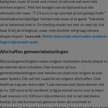
bezig ben, maar ik moet ook reizen, ik wil ook wel even iets
drinken ergens". Met het budget van de bijstand kan dat
allemaal niet meer. "7,14 euro is op voordat je het gezegd hebt."
Voedselbankvrijwilliger herkent dat maar al te goed. "Vakantie
zit er helemaal niet in. En kleding maakt me niet zo veel uit, dat
haal ik bij de kringloop, maar mijn dochter wil graag nieuwe
dingen kopen."
Lees ook:
Rotterdam stopt omstreden systeem
tegen bijstandsfraude
Afschaffen gemeentebelastingen
Bijstandsgerechtigden raken volgens Verkoelen steeds dieper in
de ellende door schulden. Dan kunnen ze hun
gemeentebelastingen niet betalen en daarvoor krijgen ze dan
weer boetes. Die wil het raadslid vervolgens afschaffen. Ook
heeft ze nog een extra idee "Laat mensen wat bijverdienen. Als
je nu 100 euro erbij verdiend, krijg je zoveel sores over je heen.
Laat mensen vrij 100 euro bijverdienen, dat is net dat kleine
beetje. En dat kunnen wij gewoon doen als overheid in
Rotterdam." John weet echter niet beter. "Hoe het voelt om zo te