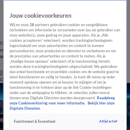
Jouw cookievoorkeuren
Wij en onze
28
partners gebruiken cookies en vergelijkbare
technieken om informatie te verzamelen over jou als gebruiker van
onze website(s), jouw gedrag en jouw apparaten. Als je „Alle
cookies accepteren” selecteert, worden trackingtechnologieën
Overzicht
Tip de
Laatste nieuws
Regionieuws
Het beste van Hart
ingeschakeld om onze advertenties en content te kunnen
redactie
personaliseren, onze producten en diensten te verbeteren en om
de prestaties van advertenties en content te meten. Als je
Volg Hart van Nederland
„Huidige keuze opslaan” selecteert of je toestemming intrekt,
worden deze trackingtechnologieën uitgeschakeld. We gebruiken
dan enkel functionele en essentiële cookies om de website goed te
Zoeken
laten functioneren en veilig te houden. Je kunt dit menu op ieder
Overzicht
Regio
Uitzendingen
Weer
Tip de redactie
Panel
Video's
moment opnieuw openen om je keuzes te wijzigen of om je
toestemming in te trekken door op de link Cookie-instellingen
onder aan de webpagina te klikken. Je selecties zullen overal
binnen onze Digitale Diensten worden doorgevoerd.
Raadpleeg
onze Cookieverklaring voor meer informatie.
Bekijk hier onze
Digitale Diensten.
Altijd actief
Functioneel & Essentieel