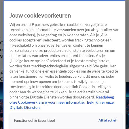
Jouw cookievoorkeuren
Wij en onze
29
partners gebruiken cookies en vergelijkbare
technieken om informatie te verzamelen over jou als gebruiker van
onze website(s), jouw gedrag en jouw apparaten. Als je „Alle
cookies accepteren” selecteert, worden trackingtechnologieën
Overzicht
Tip de
Laatste nieuws
Regionieuws
Het beste van Hart
ingeschakeld om onze advertenties en content te kunnen
redactie
personaliseren, onze producten en diensten te verbeteren en om
de prestaties van advertenties en content te meten. Als je
Volg Hart van Nederland
„Huidige keuze opslaan” selecteert of je toestemming intrekt,
worden deze trackingtechnologieën uitgeschakeld. We gebruiken
dan enkel functionele en essentiële cookies om de website goed te
Zoeken
laten functioneren en veilig te houden. Je kunt dit menu op ieder
Overzicht
Regio
Uitzendingen
Weer
Tip de redactie
Panel
Video's
moment opnieuw openen om je keuzes te wijzigen of om je
toestemming in te trekken door op de link Cookie-instellingen
onder aan de webpagina te klikken. Je selecties zullen overal
binnen onze Digitale Diensten worden doorgevoerd.
Raadpleeg
onze Cookieverklaring voor meer informatie.
Bekijk hier onze
Digitale Diensten.
Altijd actief
Functioneel & Essentieel