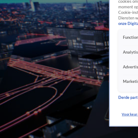
cookies om 
moment opn
Cookie-inst
Diensten w
onze Digit
Function
Analyti
Adverti
Marketi
Derde parti
Voorkeur