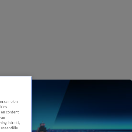
 verzamelen
okies
 en content
van
ing intrekt,
 essentiële