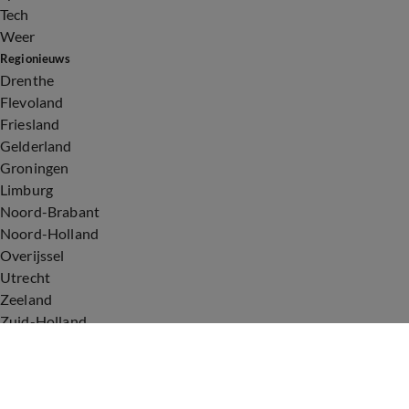
Tech
Weer
Regionieuws
Drenthe
Flevoland
Friesland
Gelderland
Groningen
Limburg
Noord-Brabant
Noord-Holland
Overijssel
Utrecht
Zeeland
Zuid-Holland
Voorwaarden
Over ons
Privacyverklaring
Gebruiksvoorwaarden