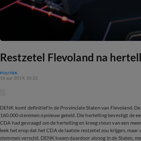
Restzetel Flevoland na hert
POLITIEK
16 apr 2019, 10:32
DENK komt definitief in de Provinciale Staten van Flevoland. D
160.000 stemmen opnieuw geteld. Die hertelling bevestigt de eer
CDA had gevraagd om de hertelling en kreeg steun van een meerd
leek het erop dat het CDA de laatste restzetel zou krijgen, maar 
stemmen verschil. DENK kwam daardoor alsnog in de Staten, met é