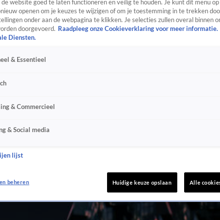
de website goed te laten functioneren en veilig te houden. Je kunt dit menu op
ieuw openen om je keuzes te wijzigen of om je toestemming in te trekken door
ellingen onder aan de webpagina te klikken. Je selecties zullen overal binnen o
orden doorgevoerd.
Raadpleeg onze Cookieverklaring voor meer informatie.
ale Diensten.
eel & Essentieel
sch
sing & Commercieel
ng & Social media
jen lijst
en beheren
Huidige keuze opslaan
Alle cookie