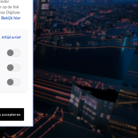
 ieder
 op de link
nze Digitale
Bekijk hier
Altijd actief
s accepteren