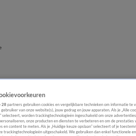
e
ookievoorkeuren
e
28
partners gebruiken cookies en vergelijkbare technieken om informatie te
s gebruiker van onze website(s), jouw gedrag en jouw apparaten. Als je „Alle co
” selecteert, worden trackingtechnologieën ingeschakeld om onze advertenties
personaliseren, onze producten en diensten te verbeteren en om de prestaties 
s en content te meten. Als je „Huidige keuze opslaan” selecteert of je toestemm
e trackingtechnologieën uitgeschakeld. We gebruiken dan enkel functionele en