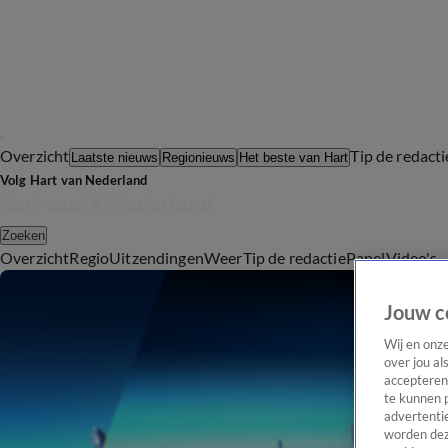
Overzicht
Tip de redacti
Laatste nieuws
Regionieuws
Het beste van Hart
Volg Hart van Nederland
Zoeken
Overzicht
Regio
Uitzendingen
Weer
Tip de redactie
Panel
Video's
Jouw c
Wij en onz
over jou al
accepteren
te kunnen 
advertentie
worden dez